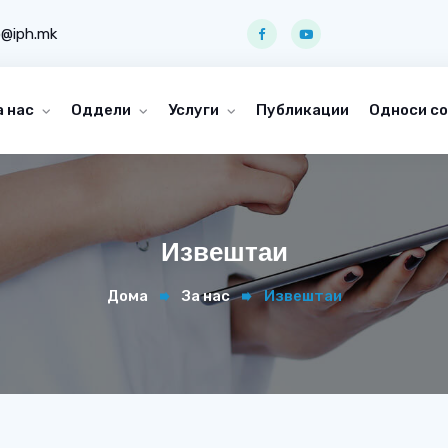
o@iph.mk
а нас
Оддели
Услуги
Публикации
Односи со
Извештаи
Дома
За нас
Извештаи