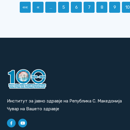
««
«
…
5
6
7
8
9
10
Институт за јавно здравје на Република С. Македонија
Чувар на Вашето здравје