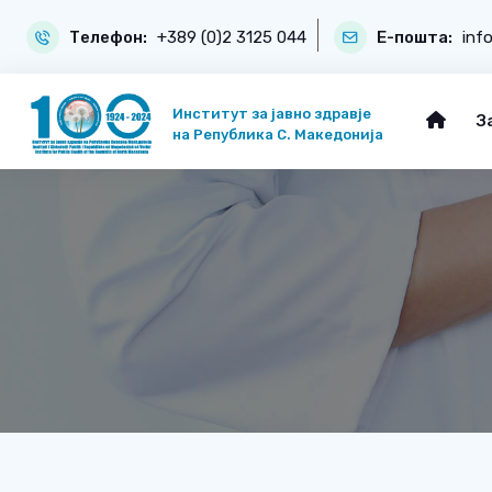
Телефон:
+389 (0)2 3125 044
Е-пошта:
inf
Институт за јавно здравје
З
на Република С. Македонија