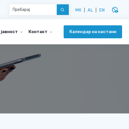
disabled_visible
МК
|
AL
|
EN
Календар на настани
 јавност
Контакт