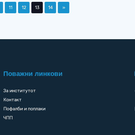
11
12
13
14
»
Поважни линкови
За институтот
Контакт
Пофалби и поплаки
ЧПП