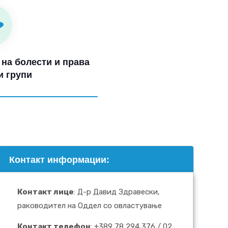
на болести и права
и групи
Контакт информации:
Контакт лице
: Д-р Давид Здравески,
раководител на Оддел со овластување
Контакт телефон
: +389 78 294 376 / 02