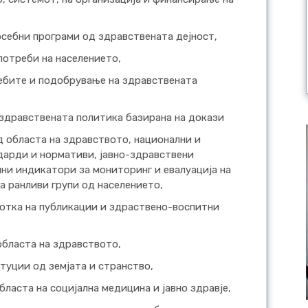
осебни програми од здравствената дејност,
потреби на населението,
ебите и подобрување на здравствената
-здравствената политика базирана на докази
д областа на здравството, национални и
дарди и нормативи, јавно-здравствени
ни индикатори за мониторинг и евалуација на
а ранливи групи од населението,
отка на публикации и здраствено-воспитни
областа на здравството,
туции од земјата и странство,
бласта на социјална медицина и јавно здравје,