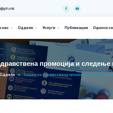
o@iph.mk
а нас
Оддели
Услуги
Публикации
Односи со
здравствена промоција и следење 
Оддели
Оддел за здравствена промоција и следење н