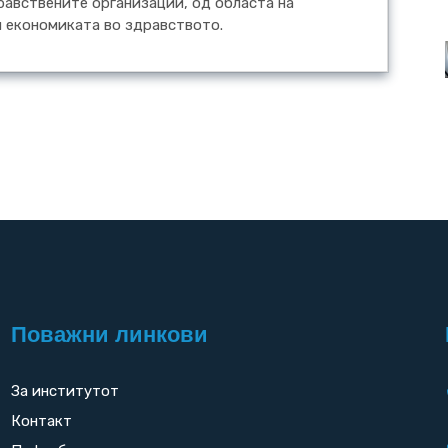
авствените организации, од областа на
и економиката во здравството.
Поважни линкови
За институтот
Контакт