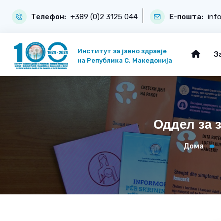
Телефон:
+389 (0)2 3125 044
Е-пошта:
inf
Институт за јавно здравје
З
на Република С. Македонија
Оддел за 
Дома