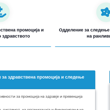
ствена промоција и
Одделение за следење 
 здравството
на ранлив
 за здравствена промоција и следење
ивности за промоција на здравје и превенција
о, системот, на организација и финансирање на