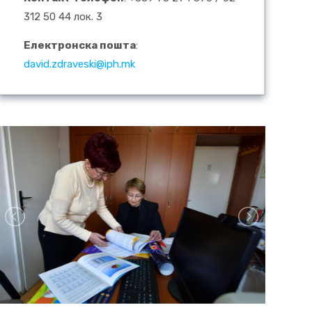
312 50 44 лок. 3
Електронска пошта
:
david.zdraveski@iph.mk