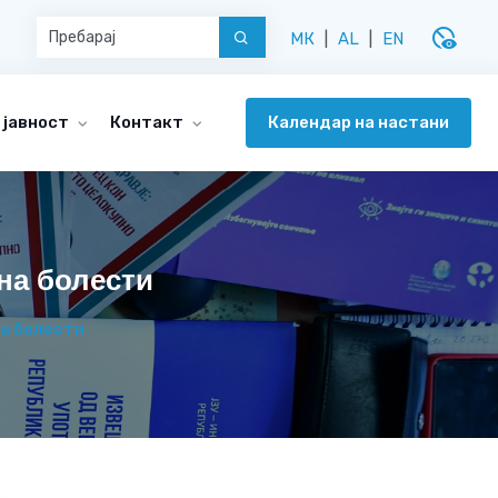
disabled_visible
МК
|
AL
|
EN
Календар на настани
 јавност
Контакт
на болести
а болести