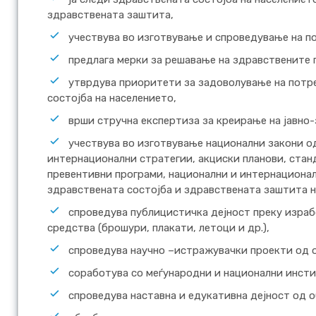
здравствената заштита,
учествува во изготвување и спроведување на п
предлага мерки за решавање на здравствените 
утврдува приоритети за задоволување на потр
состојба на населението,
врши стручна експертиза за креирање на јавно
учествува во изготвување национални закони о
интернационални стратегии, акциски планови, стан
превентивни програми, национални и интернационал
здравствената состојба и здравствената заштита н
спроведува публицистичка дејност преку израб
средства (брошури, плакати, летоци и др.),
спроведува научно –истражувачки проекти од 
соработува со меѓународни и национални инсти
спроведува наставна и едукативна дејност од о