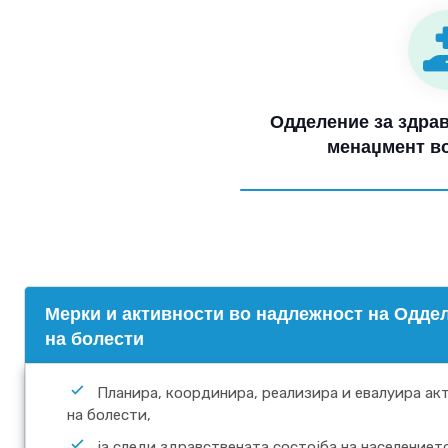
Одделение за здрав
менаџмент во
Mерки и активности во надлежност на Оддел
на болести
Планира, координира, реализира и евалуира акт
на болести,
ја следи здравствената состојба на населениет