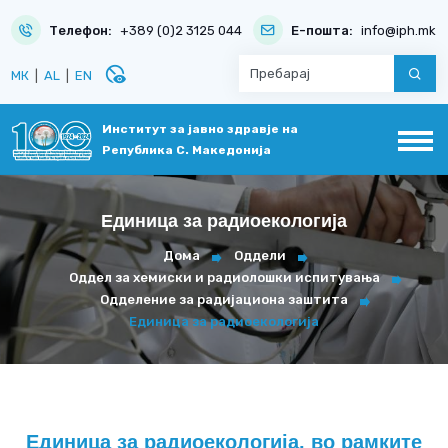
Телефон:
+389 (0)2 3125 044
Е-пошта:
info@iph.mk
disabled_visible
МК
|
AL
|
EN
Институт за јавно здравје на
Република С. Македонија
Единица за радиоекологија
Дома
Оддели
Оддел за хемиски и радиолошки испитувања
Одделение за радијациона заштита
Единица за радиоекологија
Единица за радиоекологија, во рамките