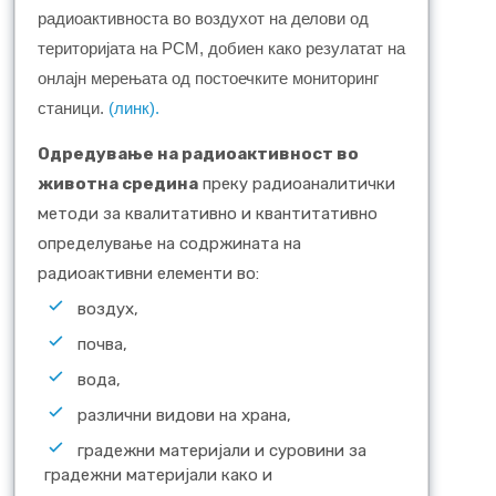
ради
o
активноста во воздухот на делови од
територијата на РСМ
,
добиен како резулатат
на
онлајн
мерења
та од постоечките
мониторинг
станици
.
(линк).
Одредување на радиоактивност во
животна средина
преку радиоаналитички
методи за квалитативно и квантитативно
определување на содржината на
радиоактивни елементи во:
воздух,
почва,
вода,
различни видови на храна,
градежни материјали и суровини за
градежни материјали како и