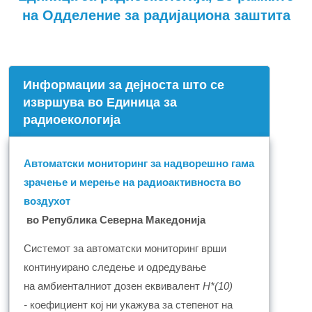
на Одделение за радијациона заштита
Информации за дејноста што се
извршува во Единица за
радиоекологија
Автоматски мониторинг за надворешно гама
зрачење и мерење на радиоактивноста во
воздухот
во Република Северна Македонија
Системот за автоматски мониторинг врши
континуирано следење
и
одредување
на
a
мби
енталниот
дозен еквивалент
H
*(10)
-
коефициент
кој ни укажува за степенот на