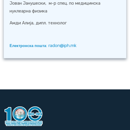
Јован Јанушески, м-р спец. по медицинска
нуклеарна физика
Амди Алија, дипл. технолог
radon@iph.mk
Електронска пошта
: