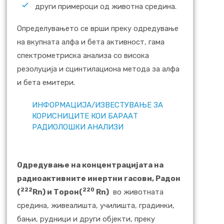
други примероци од животна средина.
Определувањето се врши преку одредување
на вкупната алфа и бета активност, гама
спектрометриска анализа со висока
резолуција и сцинтилациона метода за алфа
и бета емитери.
ИНФОРМАЦИЈА/ИЗВЕСТУВАЊЕ ЗА
КОРИСНИЦИТЕ КОИ БАРААТ
РАДИОЛОШКИ АНАЛИЗИ
O
дредување на концентрацијата на
радиоактивните инертни гасови, Радон
222
220
(
Rn)
и Торон
(
Rn)
во животната
средина, живеалишта, училишта, градинки,
бањи, рудници и други објекти, преку