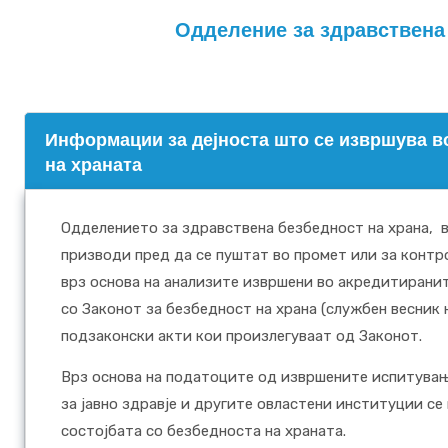
Одделение за здравствена 
Информации за дејноста што се извршува в
на храната
Одделението за здравствена безбедност на храна, 
призводи пред да се пуштат во промет или за контр
врз основа на анализите извршени во акредитирани
со Законот за безбедност на храна (службен весник н
подзаконски акти кои произлегуваат од Законот.
Врз основа на податоците од извршените испитува
за јавно здравје и другите овластени институции се
состојбата со безбедноста на храната.