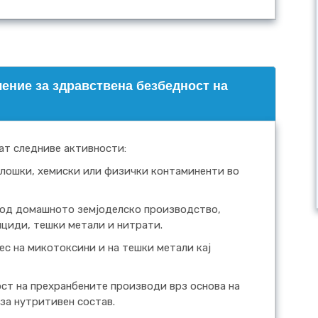
ение за здравствена безбедност на
ат следниве активности:
лошки, хемиски или физички контаминенти во
 од домашното земјоделско производство,
ициди, тешки метали и нитрати.
ес на микотоксини и на тешки метали кај
ст на прехранбените производи врз основа на
за нутритивен состав.