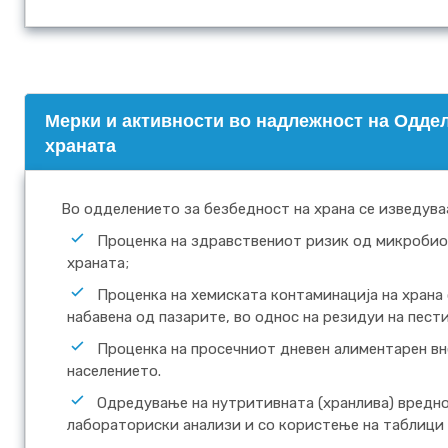
Mерки и активности во надлежност на Оддел
храната
Во одделението за безбедност на храна се изведува
Проценка на здравствениот ризик од микробио
храната;
Проценка на хемиската контаминација на храна
набавена од пазарите, во однос на резидуи на пест
Проценка на просечниот дневен алиментарен вн
населението.
Одредување на нутритивната (хранлива) вредно
лабораториски анализи и со користење на таблици 