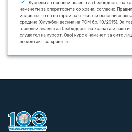
Курсеви за основни знаења за безбедност на х
наменети за операторите со храна, согласно Правил
издавањето на потврди за стекнати основни знаења
средина (Службен весник на РСМ бр.118/2015). За та
основни знаења за безбедност на храната и заштита
слушател на курсот. Овој курс е наменет за сите ли
во контакт со храната.