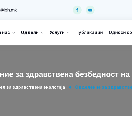
o@iph.mk
а нас
Оддели
Услуги
Публикации
Односи со
ие за здравствена безбедност на
ел за здравствена екологија
Одделение за здравстве