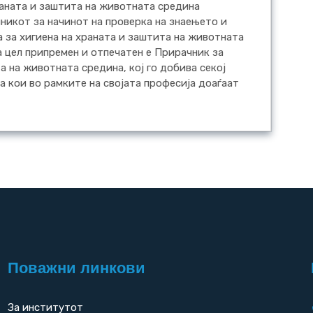
раната и заштита на животната средина
никот за начинот на проверка на знаењето и
 за хигиена на храната и заштита на животната
а цел припремен и отпечатен е Прирачник за
 на животната средина, кој го добива секој
ца кои во рамките на својата професија доаѓаат
Поважни линкови
За институтот