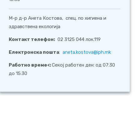
М-р д-р Анета Костова, спец. по хигиена и
здравствена екологија
Контакт телефон:
02 3125 044 лок.119
Електронска пошта
:
aneta.kostova@iph.mk
Работно време<:
Секој работен ден: од 07:30
до 15:30