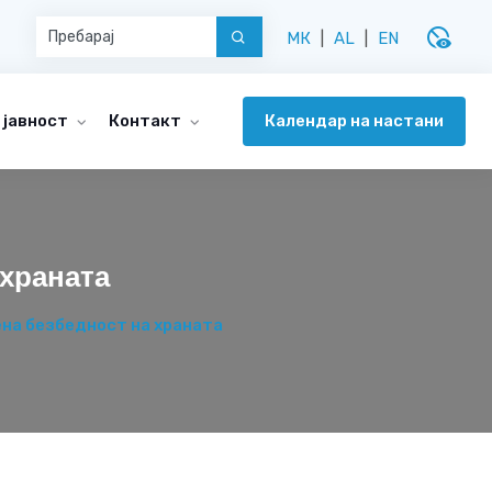
disabled_visible
МК
|
AL
|
EN
Календар на настани
 јавност
Контакт
 храната
на безбедност на храната