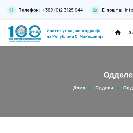
Телефон:
+389 (0)2 3125 044
Е-пошта:
inf
Институт за јавно здравје
З
на Република С. Македонија
Одделен
Дома
Оддели
Одд