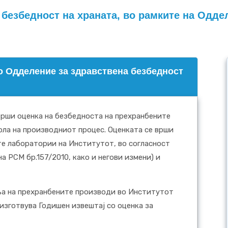
безбедност на храната, во рамките на Оддел
о Одделение за здравствена безбедност
врши оценка на безбедноста на прехранбените
ола на производниот процес. Оценката се врши
те лаборатории на Институтот, во согласност
а РСМ бр.157/2010, како и негови измени) и
ња на прехранбените производи во Институтот
 изготвува Годишен извештај со оценка за