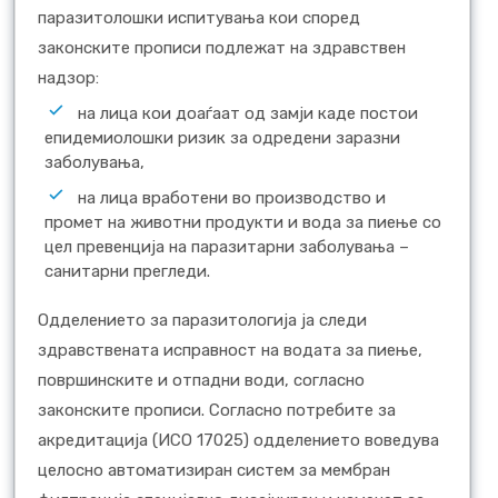
паразитолошки испитувања кои според
законските прописи подлежат на здравствен
надзор:
на лица кои доаѓаат од замји каде постои
епидемиолошки ризик за одредени заразни
заболувања,
на лица вработени во производство и
промет на животни продукти и вода за пиење со
цел превенција на паразитарни заболувања –
санитарни прегледи.
Одделението за паразитологија ја следи
здравствената исправност на водата за пиење,
површинските и отпадни води, согласно
законските прописи. Согласно потребите за
акредитација (ИСО 17025) одделението воведува
целосно автоматизиран систем за мембран