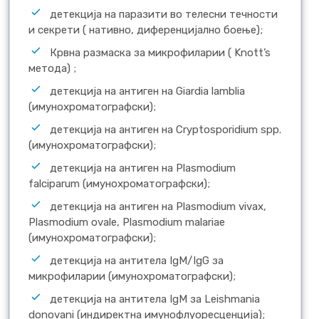
детекција на паразити во телесни течности
и секрети ( нативно, диференцијално боење);
Крвна размаска за микрофиларии ( Knott’s
метода) ;
детекција на антиген на Giardia lamblia
(имунохроматографски);
детекција на антиген на Crуptosporidium spp.
(имунохроматографски);
детекција на антиген на Plasmodium
falciparum (имунохроматографски);
детекција на антиген на Plasmodium vivax,
Plasmodium ovale, Plasmodium malariae
(имунохроматографски);
детекција на антитела IgM/IgG за
микрофиларии (имунохроматографски);
детекција на антитела IgM за Leishmania
donovani (индиректна имунофлуоресценција);