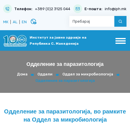
Телефон:
+389 (0)2 3125 044
Е-пошта:
info@iph.mk
disabled_visible
МК
|
AL
|
EN
Институт за јавно здравје на
Република С. Македонија
Одделение за паразитологија
Дома
Оддели
Оддел за микробиологија
Одделение за паразитологија
Одделение за паразитологија, во рамките
на Оддел за микробиологија