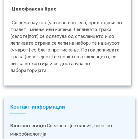
Целофански брис
Се зема наутро (уште во постела) пред одење во
тоалет, миење или капење. Лепливата трака
(селотејпот) се одлепува од стакленцето и со
лепливата страна се лепи на наборите на анусот
(чмарот) со благо притискање. Потоа лепливата
трака (селотејпот) се враќа на стакленцето, се
витка во хартија и се доставува во
лабораторијата.
Контакт информации
Контакт лице
:
Снежана Цветковиќ, спец. по
микробиологија