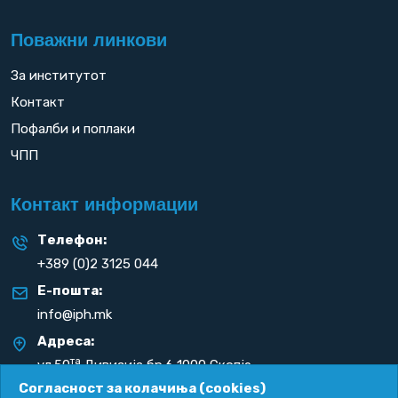
Поважни линкови
За институтот
Контакт
Пофалби и поплаки
ЧПП
Контакт информации
Телефон:
+389 (0)2 3125 044
Е-пошта:
info@iph.mk
Адреса:
та
ул.50
Дивизија бр.6 1000 Скопје
Република С. Македонија
Согласност за колачиња (cookies)