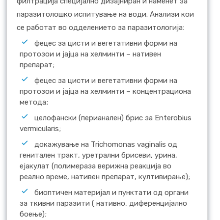
филтрација специјално дизајниран и наменет за
паразитолошко испитување на води. Анализи кои
се работат во одделението за паразитологија:
фецес за цисти и вегетативни форми на
протозои и јајца на хелминти – нативен
препарат;
фецес за цисти и вегетативни форми на
протозои и јајца на хелминти – концентрациона
метода;
целофански (перианален) брис за Enterobius
vermicularis;
докажување на Trichomonas vaginalis од
генитален тракт, уретрални брисеви, урина,
ејакулат (полимераза верижна реакција во
реално време, нативен препарат, култивирање);
биоптичен материјал и пунктати од органи
за ткивни паразити ( нативно, диференцијално
боење);