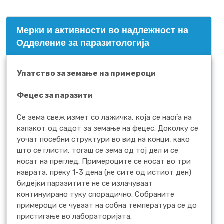
Mерки и активности во надлежност на
Одделение за паразитологија
Упатство за земање на примероци
Фецес за паразити
Се зема свеж измет со лажичка, која се наоѓа на
капакот од садот за земање на фецес. Доколку се
уочат посебни структури во вид на конци, како
што се глисти, тогаш се зема од тој дел и се
носат на преглед. Примероците се носат во три
наврата, преку 1-3 дена (не сите од истиот ден)
бидејки паразитите не се излачуваат
континуирано туку спорадично. Собраните
примероци се чуваат на собна температура се до
пристигање во лабораторијата.