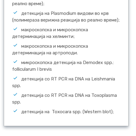
реално време);
детекција на Plasmodium видови во крв
(полимераза верижна реакција во реално време);
макроскопска и микроскопска
детерминација на хелминти;
макроскопска и микроскопска
детерминација на артроподи.
микроскопска детекција на Demodex spp.:
follicularum I brevis
детекција со RT PCR на DNA на Leishmania
spp.
детекција со RT PCR на DNA на Toxoplasma
spp.
детекција на Toxocara spp. (Western blot);