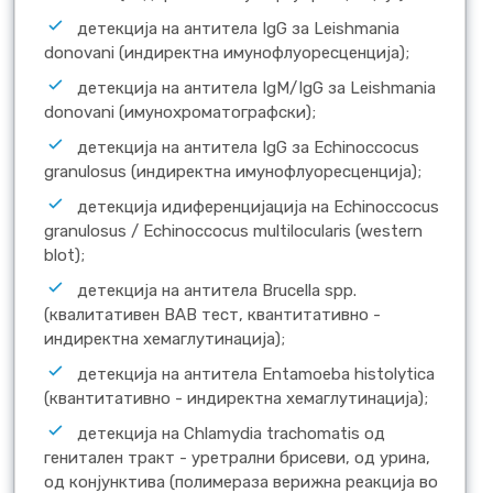
детекција на антитела IgG за Leishmania
donovani (индиректна имунофлуоресценција);
детекција на антитела IgM/IgG за Leishmania
donovani (имунохроматографски);
детекција на антитела IgG за Echinoccocus
granulosus (индиректна имунофлуоресценција);
детекција идиференцијација на Echinoccocus
granulosus / Echinoccocus multilocularis (western
blot);
детекција на антитела Brucella spp.
(квалитативен BAB тест, квантитативно -
индиректна хемаглутинација);
детекција на антитела Entamoeba histolytica
(квантитативно - индиректна хемаглутинација);
детекција на Chlamydia trachomatis од
генитален тракт - уретрални брисеви, од урина,
од конјунктива (полимераза верижна реакција во