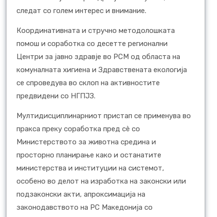
следат со голем интерес и внимание.
Координативната и стручно методолошката
помош и соработка со десетте регионални
Центри за јавно здравје во РСМ од областа на
комуналната хигиена и Здравствената екологија
се спроведува во склоп на активностите
предвидени со НГПЈЗ.
Мултидисциплинарниот пристап се применува во
пракса преку соработка пред сè со
Министерството за животна средина и
просторно планирање како и останатите
министерства и институции на системот,
особено во делот на изработка на законски или
подзаконски акти, апроксимација на
законодавството на РС Македонија со