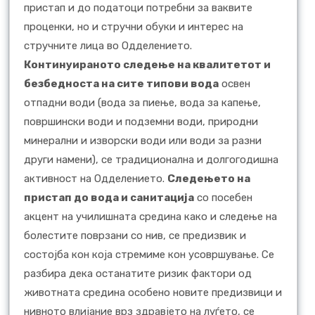
пристап и до податоци потребни за ваквите
проценки, но и стручни обуки и интерес на
стручните лица во Одделението.
Континуираното следење на квалитетот и
безбедноста на сите типови вода
освен
отпадни води (вода за пиење, вода за капење,
површински води и подземни води, природни
минерални и изворски води или води за разни
други намени), се традиционална и долгогодишна
активност на Одделението.
Следењето на
пристап до вода и санитација
со посебен
акцент на училишната средина како и следење на
болестите поврзани со нив, се предизвик и
состојба кон која стремиме кон усовршување. Се
разбира дека останатите ризик фактори од
животната средина особено новите предизвици и
нивното влијание врз здравјето на луѓето, се