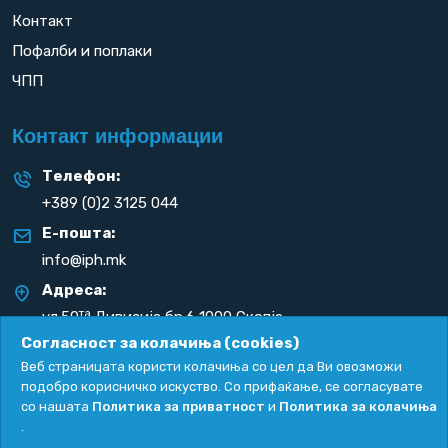
Контакт
Пофалби и поплаки
ЧПП
Контакт информации
Телефон:
+389 (0)2 3125 044
Е-пошта:
info@iph.mk
Адреса:
та
ул.50
Дивизија бр.6 1000 Скопје
Република С. Македонија
Согласност за колачиња (cookies)
Веб страницата користи колачиња со цел да Ви овозможи
подобро корисничко искуство. Со прифаќање, се согласувате
со нашата
Политика за приватност
и
Политика за колачиња
.
Политика за приватност
|
Политика за колачиња