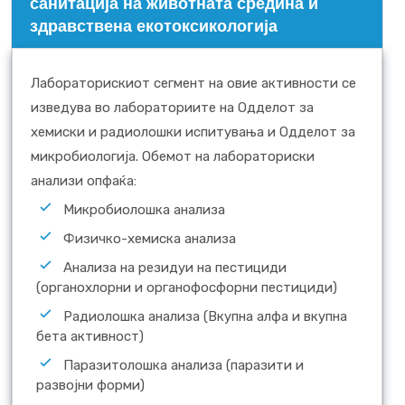
санитација на животната средина и
здравствена екотоксикологија
Лабораторискиот сегмент на овие активности се
изведува во лабораториите на Одделот за
хемиски и радиолошки испитувања и Одделот за
микробиологија. Обемот на лабораториски
анализи опфаќа:
Микробиолошка анализа
Физичко-хемиска анализа
Анализа на резидуи на пестициди
(органохлорни и органофосфорни пестициди)
Радиолошка анализа (Вкупна алфа и вкупна
бета активност)
Паразитолошка анализа (паразити и
развојни форми)