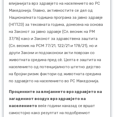
влијанијата врз здравјето на населението во РС
Македонија. Главно, активностите се дел од
Националната годишна програма за јавно здравје
(НГПЈЗ) за тековната година, донесена на основa
на Законот за јавно здравје (Сл. весник на РМ
37/16) како и Законот за здравствена заштита
(Сл. весник на РСМ 77/21, 122/21 и 178/21), но и
други Закони и подзаконски акти поврзан со
животната средина пред сè. Целта е заштита на
населението од потенцијалното штетно дејство
на бројни ризик фактори од животната средина
по здравјето на населението во РС Македонија.
Проценките за влијанието врз здравјето на
загадениот воздух врз здравјето на
населението
веќе години наназад се вршат
самостојно како резултат на подобрениот