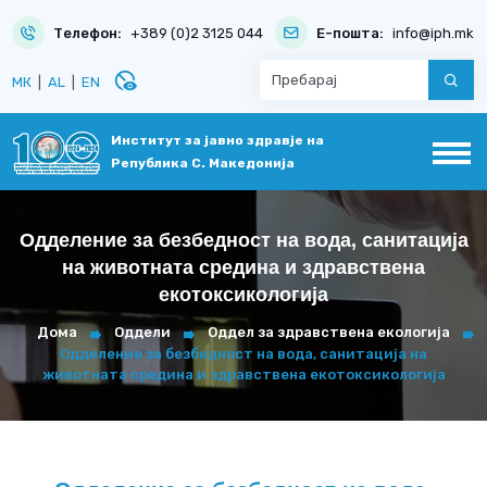
Телефон:
+389 (0)2 3125 044
Е-пошта:
info@iph.mk
disabled_visible
МК
|
AL
|
EN
Институт за јавно здравје на
Република С. Македонија
Одделение за безбедност на вода, санитација
на животната средина и здравствена
екотоксикологија
Дома
Оддели
Оддел за здравствена екологија
Одделение за безбедност на вода, санитација на
животната средина и здравствена екотоксикологија