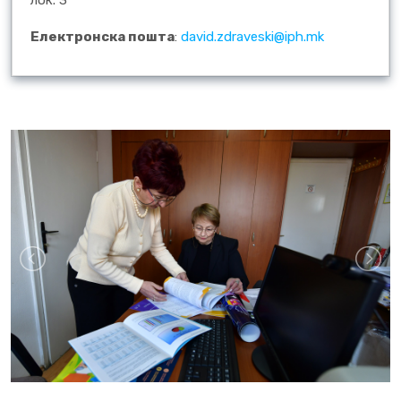
лок. 3
Електронска пошта
:
david.zdraveski@iph.mk