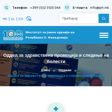
Телефон:
+389 (0)2 3125 044
Е-пошта:
info@iph.mk
disabled_visible
МК
|
AL
|
EN
Институт за јавно здравје на
Република С. Македонија
Оддел за здравствена промоција и следење на
болести
Дома
Оддели
Оддел за здравствена промоција и следење на болести