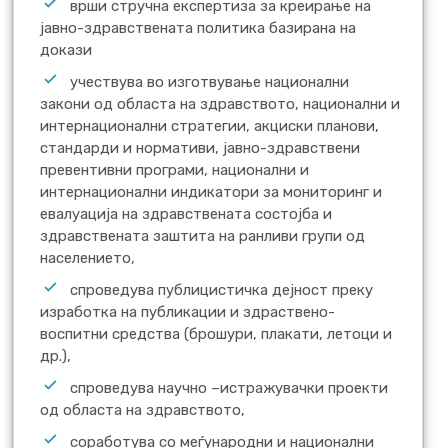
врши стручна експертиза за креирање на
јавно-здравствената политика базирана на
докази
учествува во изготвување национални
закони од областа на здравството, национални и
интернационални стратегии, акциски планови,
стандарди и нормативи, јавно-здравствени
превентивни програми, национални и
интернационални индикатори за мониторинг и
евалуација на здравствената состојба и
здравствената заштита на ранливи групи од
населението,
спроведува публицистичка дејност преку
изработка на публикации и здраствено-
воспитни средства (брошури, плакати, летоци и
др.),
спроведува научно –истражувачки проекти
од областа на здравството,
соработува со меѓународни и национални