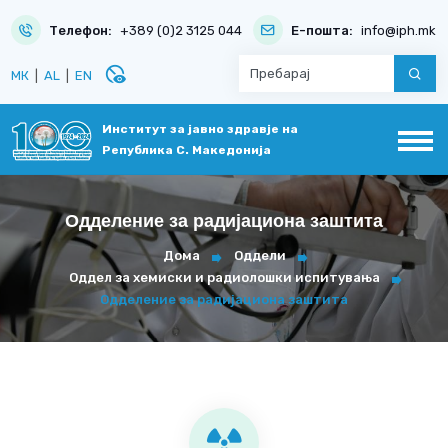
Телефон:
+389 (0)2 3125 044
Е-пошта:
info@iph.mk
disabled_visible
МК
|
AL
|
EN
Институт за јавно здравје на
Република С. Македонија
Одделение за радијациона заштита
Дома
Оддели
Оддел за хемиски и радиолошки испитувања
Одделение за радијациона заштита