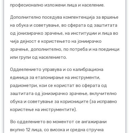
професионално изложени лица и население.
Дополнително поседува компентенција за вршење
на обука и советување, во сферата од заштитата
од јонизирачко зрачење, на институции и лица во
чија дејност е користењето на јониирачко
зрачење, дополнително, по потреба и на поединци
или групи од населението.
Оддеелението управува и со калибрациона
единица за еталонирање на инструменти,
радиометри, кои се користат во сферата од
заштитата од јонизирачко зрачење, вклучително
обука и советување за корисниците (за исправно
користење на инструментите).
Во одделението во моментот се ангажирани
вкупно 12 лица, со висока и средна стручна