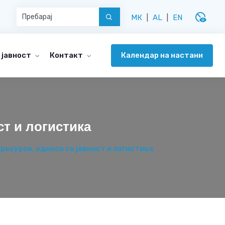
disabled_visible
МК
|
AL
|
EN
Календар на настани
 јавност
Контакт
ст и логистика
ресурси, односи со јавност и логистика