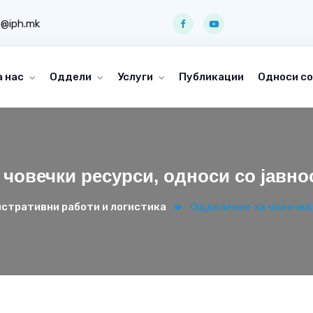
o@iph.mk
а нас
Оддели
Услуги
Публикации
Односи со
човечки ресурси, односи со јавно
стративни работи и логистика
Одделение за човечки 