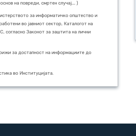
нов на повреди, смртен случај.... )
нистерството за информатичко општество и
работени во јавниот сектор, Каталогот на
, согласно Законот за заштита на лични
 грижи за достапност на информациите до
стика во Институцијата.