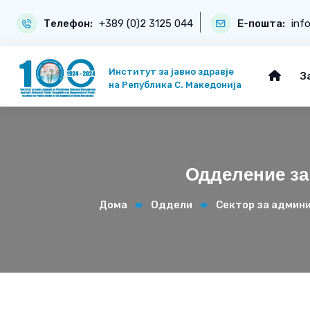
Телефон:
+389 (0)2 3125 044
Е-пошта:
inf
Институт за јавно здравје
З
на Република С. Македонија
Одделение за 
Дома
Оддели
Сектор за админи