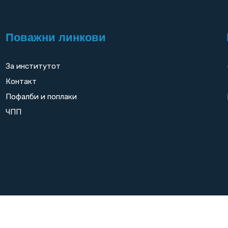
Поважни линкови
За институтот
Контакт
Пофалби и поплаки
ЧПП
Copyright
2026. All rights reserved by
UNET
.