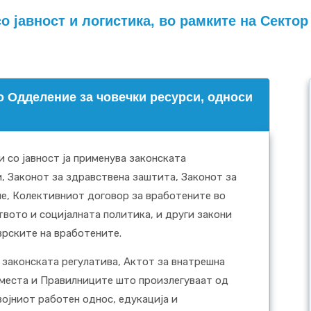
о јавност и логистика, во рамките на Секто
о Одделение за човечки ресурси, односи
 со јавност ја применува законската
и, Законот за здравствена заштита, Законот за
ие, Колективниот договор за вработените во
твото и социјалната политика, и други закони
врските на вработените.
 законската регулатива, Актот за внатрешна
 места и Правилниците што произлегуваат од
ојниот работен однос, едукација и