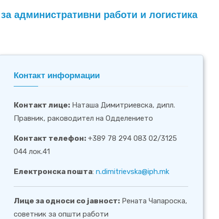
р за административни работи и логистика
Контакт информации
Контакт лице:
Наташа Димитриевска, дипл.
Правник, раководител на Одделението
Контакт телефон:
+389 78 294 083 02/3125
044 лок.41
Електронска пошта
:
n.dimitrievska@iph.mk
Лице за односи со јавност:
Рената Чапароска,
советник за општи работи