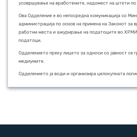
усовршување на вработените, надомест на штети по ос
Ова Одделение е во непосредна комуникација со Ми
администрација по основ на примена на Законот за в
работни места и ажурирање на податоците во ХРМИС
податоци.
Одделението преку лицето за односи со јавност се
медиумите.
Одделението ја води и организира целокупната логи