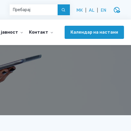
disabled_visible
МК
|
AL
|
EN
Календар на настани
 јавност
Контакт