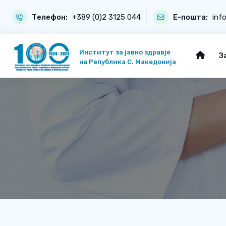
Телефон:
+389 (0)2 3125 044
Е-пошта:
inf
Институт за јавно здравје
З
на Република С. Македонија