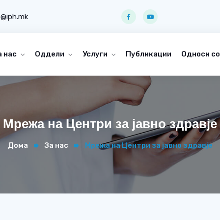
o@iph.mk
а нас
Оддели
Услуги
Публикации
Односи со
Мрежа на Центри за јавно здравје
Дома
За нас
Мрежа на Центри за јавно здравје