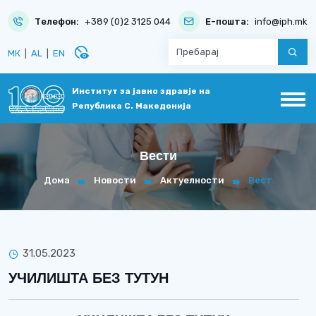
Телефон:
+389 (0)2 3125 044
Е-пошта:
info@iph.mk
disabled_visible
МК
|
AL
|
EN
Институт за јавно здравје на
Република С. Македонија
Вести
Дома
Новости
Актуелности
Вест
31.05.2023
УЧИЛИШТА БЕЗ ТУТУН