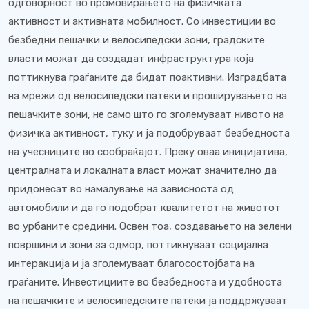
одговорност во промовирањето на физичката
активност и активната мобилност. Со инвестиции во
безбедни пешачки и велосипедски зони, градските
власти можат да создадат инфраструктура која
поттикнува граѓаните да бидат поактивни. Изградбата
на мрежи од велосипедски патеки и проширувањето на
пешачките зони, не само што го зголемуваат нивото на
физичка активност, туку и ја подобруваат безбедноста
на учесниците во сообраќајот. Преку оваа иницијатива,
централната и локалната власт можат значително да
придонесат во намалување на зависноста од
автомобили и да го подобрат квалитетот на животот
во урбаните средини. Освен тоа, создавањето на зелени
површини и зони за одмор, поттикнуваат социјална
интеракција и ја зголемуваат благосостојбата на
граѓаните. Инвестициите во безбедноста и удобноста
на пешачките и велосипедските патеки ја поддржуваат