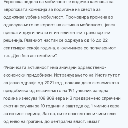
Европска недела на мобилност е водечка кампања на
Европската комисија за подигање на свеста за
одржлива урбана мобилност. Промовира промена во
однесувањето во корист на активна мобилност, јавен
превоз и други чисти и интелигентни транспортни
решенија. Главниот настан се одржува од 16 до 22
септември секоја година, а кулминира со популарниот
т.н. „Ден без автомобили“.
Физичката активност има значајни здравствено-
економски придобивки. Истражувањето на Институтот
за јавно здравје од 2021 год., покажа дека економската
придобивка од пешачењето на 191 учесник за една
година изнесува 108 808 евра и 3 предвремено спречени
смртни случаи за 10 години и заштеда од 1 милион евра
за истиот период. Затоа, сите општествени чинители -
од ниво на граѓани, до централна власт, имаат