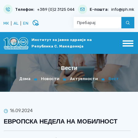
Телефон:
+389 (0)2 3125 044
Е-пошта:
info@iph.mk
disabled_visible
МК
|
AL
|
EN
Институт за јавно здравје на
Република С. Македонија
Вести
Дома
Новости
Актуелности
Вест
16.09.2024
ЕВРОПСКА НЕДЕЛА НА МОБИЛНОСТ