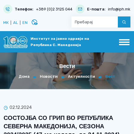
Телефон:
+389 (0)2 3125 044
Е-пошта:
info@iph.mk
disabled_visible
МК
|
AL
|
EN
Институт за јавно здравје на
Република С. Македонија
Вести
Дома
Новости
Актуелности
Вест
02.12.2024
СОСТОЈБА СО ГРИП ВО РЕПУБЛИКА
СЕВЕРНА МАКЕДОНИЈА, СЕЗОНА