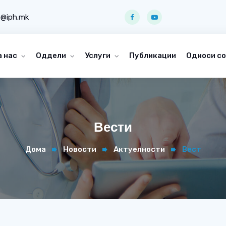
o@iph.mk
а нас
Оддели
Услуги
Публикации
Односи со
Вести
Дома
Новости
Актуелности
Вест