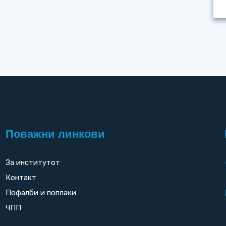
Поважни линкови
За институтот
Контакт
Пофалби и поплаки
ЧПП