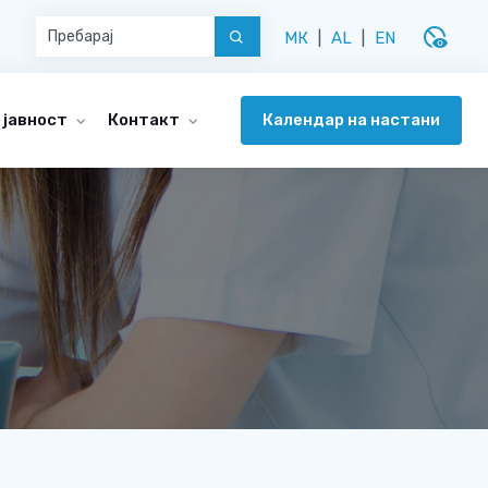
disabled_visible
МК
|
AL
|
EN
Календар на настани
 јавност
Контакт