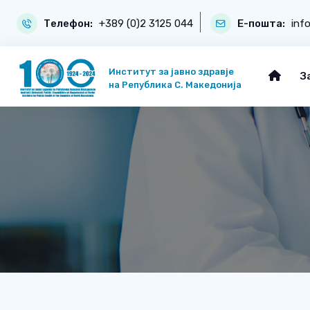
Телефон:
+389 (0)2 3125 044
Е-пошта:
inf
Институт за јавно здравје
З
на Република С. Македонија