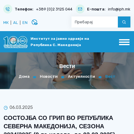
Телефон:
+389 (0)2 3125 044
Е-пошта:
info@iph.mk
disabled_visible
МК
|
AL
|
EN
Институт за јавно здравје на
Република С. Македонија
Вести
Дома
Новости
Актуелности
Вест
06.03.2025
СОСТОЈБА СО ГРИП ВО РЕПУБЛИКА
СЕВЕРНА МАКЕДОНИЈА, СЕЗОНА