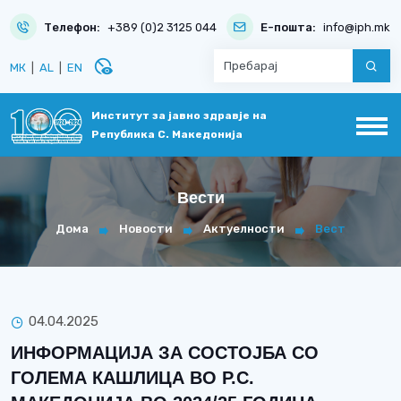
Телефон:
+389 (0)2 3125 044
Е-пошта:
info@iph.mk
disabled_visible
МК
|
AL
|
EN
Институт за јавно здравје на
Република С. Македонија
Вести
Дома
Новости
Актуелности
Вест
04.04.2025
ИНФОРМАЦИЈА ЗА СОСТОЈБА СО
ГОЛЕМА КАШЛИЦА ВО Р.С.