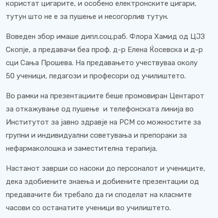
користат цигарите, и особено електронските цигари,
тутун што не е за пушење и несогорлив тутун.
Воведен збор имаше дипл.соц.раб. Флора Хамид од ЦЈЗ
Скопје, а предавачи беа проф. д-р Елена Ќосевска и д-р
сци Сања Прошева. На предавањето учествуваа околу
50 ученици, педагози и професори од училиштето.
Во рамки на презентациите беше промовиран Центарот
за откажување од пушење
и телефонската линија во
Институтот за јавно здравје на РСМ со можностите за
групни и индивидуални советувања и препораки за
нефармаколошка и заместителна терапија.
Настанот заврши со насоки до персоналот и учениците,
дека здобиените знаења и добиените презентации од
предавачите би требало да ги споделат на класните
часови со останатите ученици во училиштето.