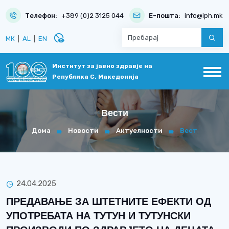
Телефон:
+389 (0)2 3125 044
Е-пошта:
info@iph.mk
disabled_visible
МК
|
AL
|
EN
Институт за јавно здравје на
Република С. Македонија
Вести
Дома
Новости
Актуелности
Вест
24.04.2025
ПРЕДАВАЊЕ ЗА ШТЕТНИТЕ ЕФЕКТИ ОД
УПОТРЕБАТА НА ТУТУН И ТУТУНСКИ