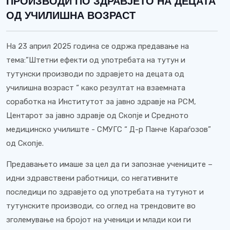
ПРОИЗВОДИ ПО ЗДРАВЈЕТО НА ДЕЦАТА
ОД УЧИЛИШНА ВОЗРАСТ
На 23 април 2025 година се одржа предавање на
тема:
”
Штетни ефекти од употребата на тутун и
тутунски производи по здравјето на децата од
училишна возраст
“
како резултат на взаемната
соработка на Институтот за јавно здравје на РСМ,
Центарот за јавно здравје од Скопје и Средното
медицинско училиште - СМУГС
“
Д-р Панче Караѓозов
”
од Скопје.
Предавањето имаше за цел да ги запознае учениците –
идни здравствени работници, со негативните
последици по здравјето од употребата на тутунот и
тутунските производи, со оглед на трендовите во
зголемување на бројот на ученици и млади кои ги