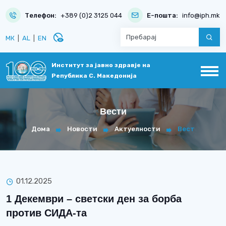
Телефон:
+389 (0)2 3125 044
Е-пошта:
info@iph.mk
disabled_visible
МК
|
AL
|
EN
Институт за јавно здравје на
Република С. Македонија
Вести
Дома
Новости
Актуелности
Вест
01.12.2025
1 Декември – светски ден за борба
против СИДА-та