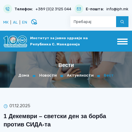
Телефон:
+389 (0)2 3125 044
Е-пошта:
info@iph.mk
disabled_visible
МК
|
AL
|
EN
Институт за јавно здравје на
Република С. Македонија
Вести
Дома
Новости
Актуелности
Вест
01.12.2025
1 Декември – светски ден за борба
против СИДА-та