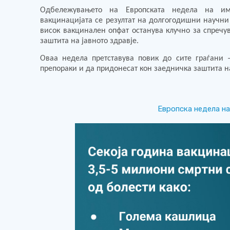
Одбележувањето на Европската недела на им
вакцинацијата се резултат на долгогодишни научн
висок вакцинален опфат останува клучно за спреч
заштита на јавното здравје.
Оваа недела претставува повик до сите граѓани 
препораки и да придонесат кон заедничка заштита на
Европска недела на