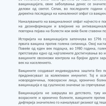
вакцинацијата, овие заболувања денес се значи
делови од светот. Сепак, во последните години 
директна последица на намалениот опфат со вакцин
Намалувањето на вакциналниот опфат најчесто е по
на дезинформации и влијание на антивакцинал
повторна појава на болести кои веќе биле ставени п
Историјата на вакцинацијата започнува во 1796 г
првата вакцина против голема сипаница. Овој наста
Повеќе од еден век подоцна, во 1980 година, голе
претставува едно од најголемите достигнувања во 
вакцините овозможи контрола на бројни други зар
век на населението.
Вакцините создаваат индивидуална заштита без п
придонесуваат за колективен имунитет. Тој е ос
новороденчиња, повозрасни лица, хронично болни
вакцинација е од суштинско значење за спречување
Вакцинацијата не завршува во детството, туку и
возрасните и хронично болните, вакцините против 
дифтерија значително го намалуваат ризикот од тешк