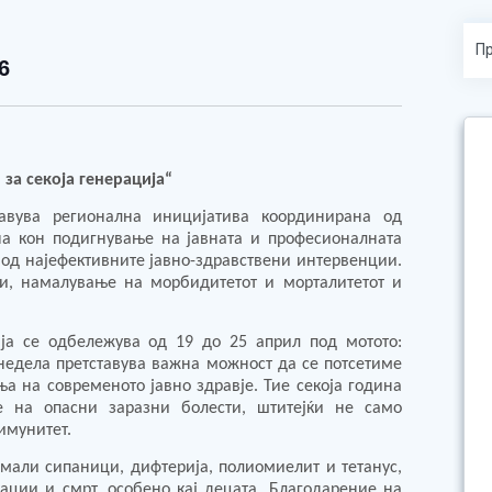
6
 за секоја генерација“
тавува регионална иницијатива координирана од
ена кон подигнување на јавната и професионалната
а од најефективните јавно-здравствени интервенции.
ти, намалување на морбидитетот и морталитетот и
ја се одбележува од 19 до 25 април под мотото:
 недела претставува важна можност да се потсетиме
а на современото јавно здравје. Тие секоја година
 на опасни заразни болести, штитејќи не само
имунитет.
мали сипаници, дифтерија, полиомиелит и тетанус,
ации и смрт, особено кај децата. Благодарение на