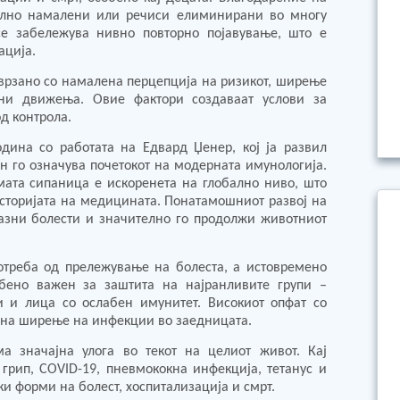
телно намалени или речиси елиминирани во многу
се забележува нивно повторно појавување, што е
ација.
врзано со намалена перцепција на ризикот, ширење
ни движења. Овие фактори создаваат услови за
од контрола.
одина со работата на Едвард Џенер, кој ја развил
н го означува почетокот на модерната имунологија.
мата сипаница е искоренета на глобално ниво, што
историјата на медицината. Понатамошниот развој на
азни болести и значително го продолжи животниот
отреба од прележување на болеста, а истовремено
обено важен за заштита на најранливите групи –
 и лица со ослабен имунитет. Високиот опфат со
 на ширење на инфекции во заедницата.
ма значајна улога во текот на целиот живот. Кај
грип, COVID-19, пневмококна инфекција, тетанус и
и форми на болест, хоспитализација и смрт.