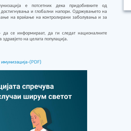
унизација е потсетник дека придобивките од
и достигнувања и глобални напори. Одржувањето на
ување на враќање на контролирани заболувања и за
– да се информираат, да ги следат националните
 здравјето на целата популација.
 имунизација-(PDF)