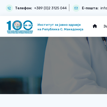
Телефон:
+389 (0)2 3125 044
Е-пошта:
inf
Институт за јавно здравје
З
на Република С. Македонија