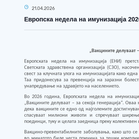
21.04.2026
Европска недела на имунизација 202
„Вакцините делуваат –
Европската недела на имунизација (ЕНИ) претс
Светската здравствена организација (СЗО), насоч
свест за клучната улога на имунизацијата како едн
Таа придонесува за превенција на заразни болес
унапредување на здравјето на населението.
Во 2026 година, Европската недела на имунизаци
„Вакцините делуваат – за секоја генерација“. Оваа
дека вакцините се едно од најголемите достигнувањ
спасуваат милиони животи и спречуваат ширење
поединци, туку и целата заедница преку колективен 
Вакцино-превентабилните заболувања, како што се 
во минатото биле честа причина за тешки комплик