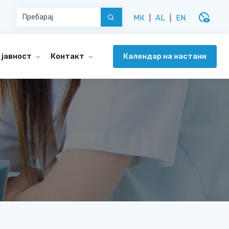
disabled_visible
МК
|
AL
|
EN
Календар на настани
 јавност
Контакт