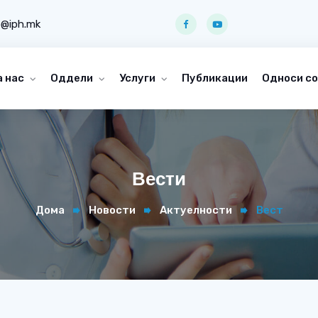
o@iph.mk
а нас
Оддели
Услуги
Публикации
Односи со
Вести
Дома
Новости
Актуелности
Вест