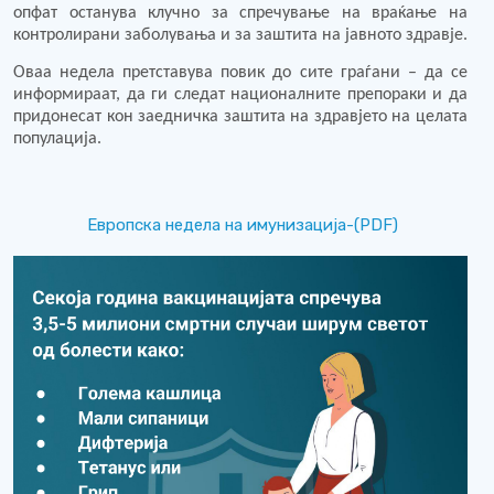
опфат останува клучно за спречување на враќање на
контролирани заболувања и за заштита на јавното здравје.
Оваа недела претставува повик до сите граѓани – да се
информираат, да ги следат националните препораки и да
придонесат кон заедничка заштита на здравјето на целата
популација.
Европска недела на имунизација-(PDF)