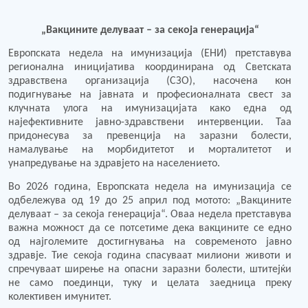
„Вакцините делуваат – за секоја генерација“
Европската недела на имунизација (ЕНИ) претставува
регионална иницијатива координирана од Светската
здравствена организација (СЗО), насочена кон
подигнување на јавната и професионалната свест за
клучната улога на имунизацијата како една од
најефективните јавно-здравствени интервенции. Таа
придонесува за превенција на заразни болести,
намалување на морбидитетот и морталитетот и
унапредување на здравјето на населението.
Во 2026 година, Европската недела на имунизација се
одбележува од 19 до 25 април под мотото: „Вакцините
делуваат – за секоја генерација“. Оваа недела претставува
важна можност да се потсетиме дека вакцините се едно
од најголемите достигнувања на современото јавно
здравје. Тие секоја година спасуваат милиони животи и
спречуваат ширење на опасни заразни болести, штитејќи
не само поединци, туку и целата заедница преку
колективен имунитет.