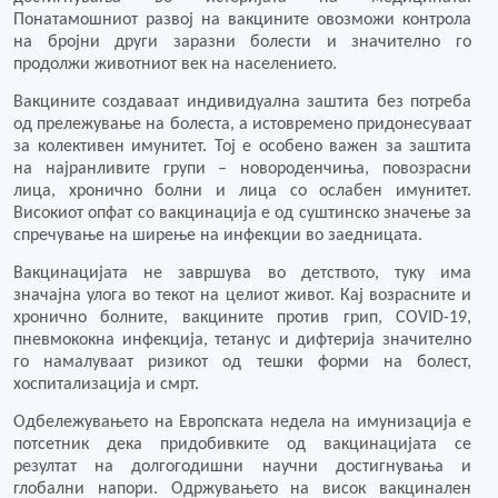
Понатамошниот развој на вакцините овозможи контрола
на бројни други заразни болести и значително го
продолжи животниот век на населението.
Вакцините создаваат индивидуална заштита без потреба
од прележување на болеста, а истовремено придонесуваат
за колективен имунитет. Тој е особено важен за заштита
на најранливите групи – новороденчиња, повозрасни
лица, хронично болни и лица со ослабен имунитет.
Високиот опфат со вакцинација е од суштинско значење за
спречување на ширење на инфекции во заедницата.
Вакцинацијата не завршува во детството, туку има
значајна улога во текот на целиот живот. Кај возрасните и
хронично болните, вакцините против грип, COVID-19,
пневмококна инфекција, тетанус и дифтерија значително
го намалуваат ризикот од тешки форми на болест,
хоспитализација и смрт.
Одбележувањето на Европската недела на имунизација е
потсетник дека придобивките од вакцинацијата се
резултат на долгогодишни научни достигнувања и
глобални напори. Одржувањето на висок вакцинален