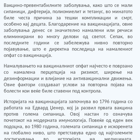
Вакцино-превентабилните заболувања, како што се мали
сипаници, дифтерија, полиомиелит и тетанус, во минатото
биле честа причина за тешки компликации и смрт,
особено кај децата. Благодарение на вакцинацијата, овие
заболувања денес се значително намалени или речиси
елиминирани во многу делови од светот. Сепак, во
последните години се забележува нивно повторно
појавување, што е директна последица на намалениот
опфат со вакцинација.
Намалувањето на вакциналниот опфат најчесто е поврзано
со намалена перцепција на ризикот, ширење на
дезинформации и влијание на антивакцинални движења.
Овие фактори создаваат услови за повторна појава на
болести кои веќе биле ставени под контрола.
Историјата на вакцинацијата започнува во 1796 година со
работата на Едвард Џенер, кој ја развил првата вакцина
против голема сипаница. Овој настан го означува
почетокот на модерната имунологија. Повеќе од еден век
подоцна, во 1980 година, големата сипаница е искоренета
на глобално ниво, што претставува едно од најголемите
достигнувања во историјата на медицината.