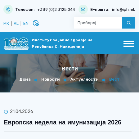
Телефон:
+389 (0)2 3125 044
Е-пошта:
info@iph.mk
disabled_visible
МК
|
AL
|
EN
Институт за јавно здравје на
Република С. Македонија
Вести
Дома
Новости
Актуелности
Вест
21.04.2026
Европска недела на имунизација 2026