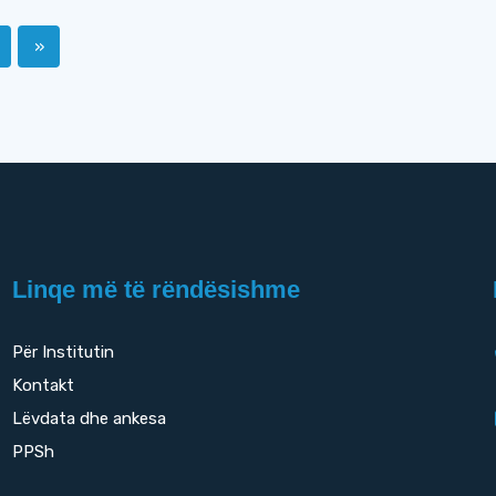
»
Linqe më të rëndësishme
Për Institutin
Kontakt
Lëvdata dhe ankesa
PPSh