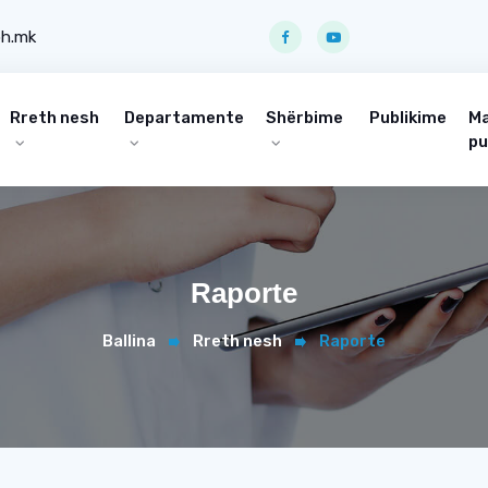
ph.mk
Rreth nesh
Departamente
Shërbime
Publikime
Ma
pu
Raporte
Ballina
Rreth nesh
Raporte