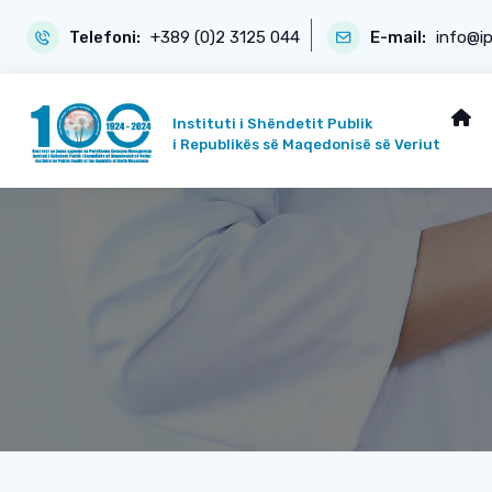
Telefoni:
+389 (0)2 3125 044
E-mail:
info@i
Instituti i Shëndetit Publik
i Republikës së Maqedonisë së Veriut