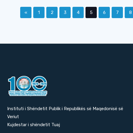
«
1
2
3
4
5
6
7
8
Instituti i Shëndetit Publik i Republikës së Maqedonisë së
Veriut
Kujdestar i shëndetit Tuaj