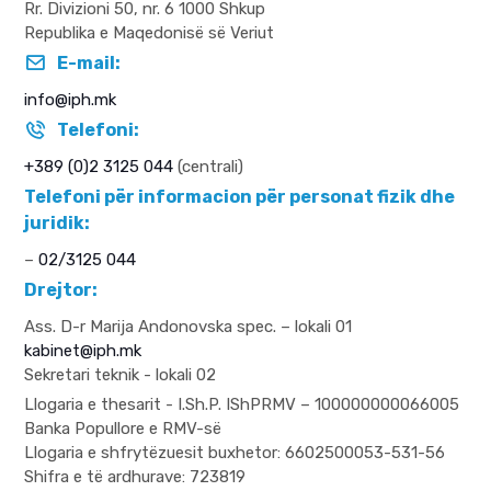
Rr. Divizioni 50,
nr. 6 1000 Shkup
Republika e Maqedonisë së Veriut
E-mail:
info@iph.mk
Telefoni:
+389 (0)2 3125 044
(centrali)
Telefoni për informacion për personat fizik dhe
juridik:
–
02/3125 044
Drejtor:
Ass. D-r Marija Andonovska spec. – lokali 01
kabinet@iph.mk
Sekretari teknik - lokali 02
Llogaria e thesarit - I.Sh.P. IShPRMV – 100000000066005
Banka Popullore e RMV-së
Llogaria e shfrytëzuesit buxhetor: 6602500053-531-56
Shifra e të ardhurave: 723819