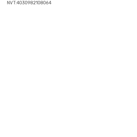
NVT:4030982108064