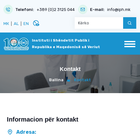
Telefoni:
+389 (0)2 3125 044
E-mail:
info@iph.mk
disabled_visible
МК
|
AL
|
EN
Instituti i Shëndetit Publik i
Republika e Maqedonisë së Veriut
Kontakt
Ballina
Kontakt
Informacion për kontakt
Adresa: