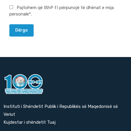
Pajtohem që IShP t'i përpunojë të dhënat e mija
personale*.
Dërgo
Instituti i Shëndetit Publik i Republikës së Maqedonisë së
Veriut
Kujdestar i shëndetit Tuaj