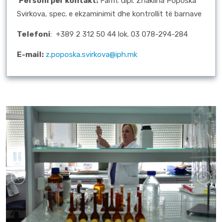
Personi për kontakt:
Farm. dipl. Zhaklina Poposka
Svirkova, spec. e ekzaminimit dhe kontrollit të barnave
Telefoni
: +389 2 312 50 44 lok. 03
078-294-284
E-mail:
z.poposka.svirkova@iph.mk