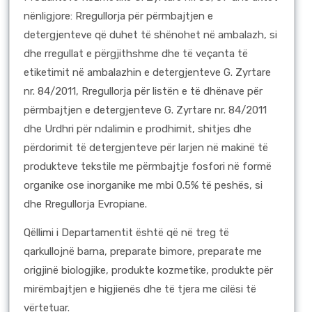
nënligjore: Rregullorja për përmbajtjen e
detergjenteve që duhet të shënohet në ambalazh, si
dhe rregullat e përgjithshme dhe të veçanta të
etiketimit në ambalazhin e detergjenteve G. Zyrtare
nr. 84/2011, Rregullorja për listën e të dhënave për
përmbajtjen e detergjenteve G. Zyrtare nr. 84/2011
dhe Urdhri për ndalimin e prodhimit, shitjes dhe
përdorimit të detergjenteve për larjen në makinë të
produkteve tekstile me përmbajtje fosfori në formë
organike ose inorganike me mbi 0.5% të peshës, si
dhe Rregullorja Evropiane.
Qëllimi i Departamentit është që në treg të
qarkullojnë barna, preparate bimore, preparate me
origjinë biologjike, produkte kozmetike, produkte për
mirëmbajtjen e higjienës dhe të tjera me cilësi të
vërtetuar.