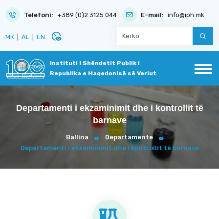
Telefoni:
+389 (0)2 3125 044
E-mail:
info@iph.mk
disabled_visible
МК
|
AL
|
EN
Instituti i Shëndetit Publik i
Republika e Maqedonisë së Veriut
Departamenti i ekzaminimit dhe i kontrollit të
barnave
Ballina
Departamente
Departamenti i ekzaminimit dhe i kontrollit të barnave