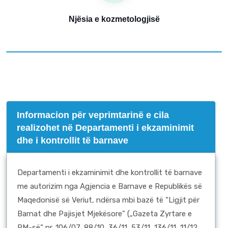
Njësia e kozmetologjisë
Informacion për veprimtarinë e cila
realizohet në Departamenti i ekzaminimit
dhe i kontrollit të barnave
Departamenti i ekzaminimit dhe kontrollit të barnave
me autorizim nga Agjencia e Barnave e Republikës së
Maqedonisë së Veriut, ndërsa mbi bazë të “Ligjit për
Barnat dhe Pajisjet Mjekësore” („Gazeta Zyrtare e
RM-së“ nr. 106/07, 88/10, 36/11, 53/11, 136/11, 11/12,