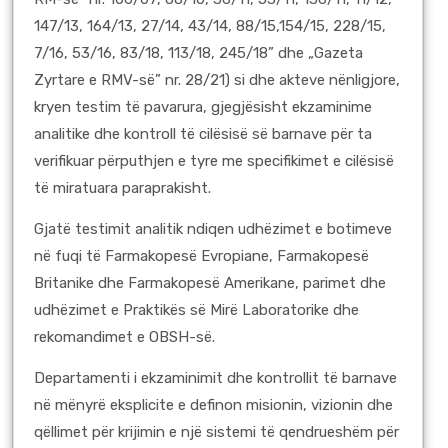
147/13, 164/13, 27/14, 43/14, 88/15,154/15, 228/15,
7/16, 53/16, 83/18, 113/18, 245/18” dhe „Gazeta
Zyrtare e RMV-së” nr. 28/21) si dhe akteve nënligjore,
kryen testim të pavarura, gjegjësisht ekzaminime
analitike dhe kontroll të cilësisë së barnave për ta
verifikuar përputhjen e tyre me specifikimet e cilësisë
të miratuara paraprakisht.
Gjatë testimit analitik ndiqen udhëzimet e botimeve
në fuqi të Farmakopesë Evropiane, Farmakopesë
Britanike dhe Farmakopesë Amerikane, parimet dhe
udhëzimet e Praktikës së Mirë Laboratorike dhe
rekomandimet e OBSH-së.
Departamenti i ekzaminimit dhe kontrollit të barnave
në mënyrë eksplicite e definon misionin, vizionin dhe
qëllimet për krijimin e një sistemi të qendrueshëm për