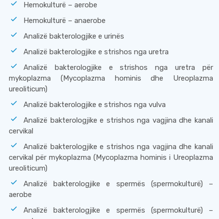
Hemokulturë – aerobe
Hemokulturë – anaerobe
Analizë bakterologjike e urinës
Analizë bakterologjike e strishos nga uretra
Analizë bakterologjike e strishos nga uretra për
mykoplazma (Mycoplazma hominis dhe Ureoplazma
ureoliticum)
Analizë bakterologjike e strishos nga vulva
Analizë bakterologjike e strishos nga vagjina dhe kanali
cervikal
Analizë bakterologjike e strishos nga vagjina dhe kanali
cervikal për mykoplazma (Mycoplazma hominis i Ureoplazma
ureoliticum)
Analizë bakterologjike e spermës (spermokulturë) –
aerobe
Analizë bakterologjike e spermës (spermokulturë) –