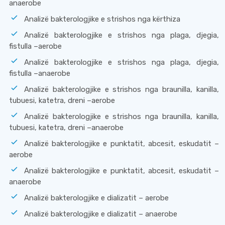
anaerobe
Analizë bakterologjike e strishos nga kërthiza
Analizë bakterologjike e strishos nga plaga, djegia,
fistulla –aerobe
Analizë bakterologjike e strishos nga plaga, djegia,
fistulla –anaerobe
Analizë bakterologjike e strishos nga braunilla, kanilla,
tubuesi, katetra, dreni –aerobe
Analizë bakterologjike e strishos nga braunilla, kanilla,
tubuesi, katetra, dreni –anaerobe
Analizë bakterologjike e punktatit, abcesit, eskudatit –
aerobe
Analizë bakterologjike e punktatit, abcesit, eskudatit –
anaerobe
Analizë bakterologjike e dializatit – aerobe
Analizë bakterologjike e dializatit – anaerobe