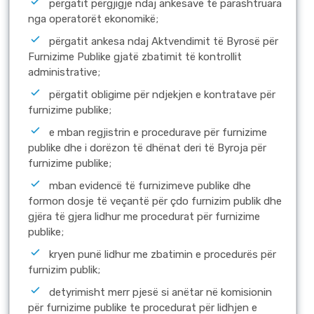
përgatit përgjigje ndaj ankesave të parashtruara
nga operatorët ekonomikë;
përgatit ankesa ndaj Aktvendimit të Byrosë për
Furnizime Publike gjatë zbatimit të kontrollit
administrative;
përgatit obligime për ndjekjen e kontratave për
furnizime publike;
e mban regjistrin e procedurave për furnizime
publike dhe i dorëzon të dhënat deri të Byroja për
furnizime publike;
mban evidencë të furnizimeve publike dhe
formon dosje të veçantë për çdo furnizim publik dhe
gjëra të gjera lidhur me procedurat për furnizime
publike;
kryen punë lidhur me zbatimin e procedurës për
furnizim publik;
detyrimisht merr pjesë si anëtar në komisionin
për furnizime publike te procedurat për lidhjen e