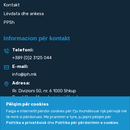
Kontakt
Lëvdata dhe ankesa
PPSh
Informacion për kontakt
Telefoni:
+389 (0)2 3125 044
E-mail:
info@iph.mk
Adresa:
Rr. Divizioni 50,
nr. 6 1000 Shkup
Republika e Maqedonisë së Veriut
Pëlqim për cookies
Faqja e internetit përdor cookies për t'ju mundësuar një përvojë më
të mirë si përdorues. Me pranimin e tyre, ju jepni pëlqim për
Politika e privatësisë
dhe
Politika për përdorimin e cookies
.
Politika e privatësisë
|
Politika për përdorimin e cookies