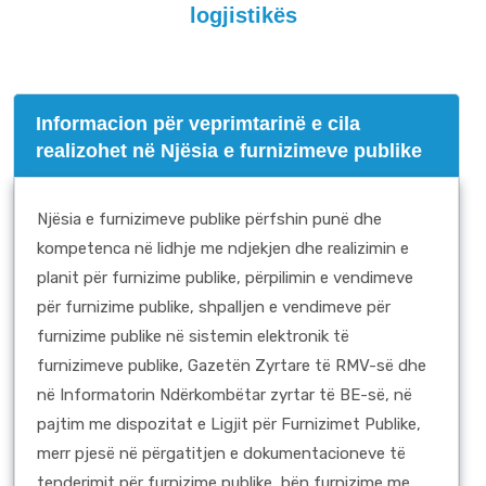
logjistikës
Informacion për veprimtarinë e cila
realizohet në Njësia e furnizimeve publike
Njësia e furnizimeve publike përfshin punë dhe
kompetenca në lidhje me ndjekjen dhe realizimin e
planit për furnizime publike, përpilimin e vendimeve
për furnizime publike, shpalljen e vendimeve për
furnizime publike në sistemin elektronik të
furnizimeve publike, Gazetën Zyrtare të RMV-së dhe
në Informatorin Ndërkombëtar zyrtar të BE-së, në
pajtim me dispozitat e Ligjit për Furnizimet Publike,
merr pjesë në përgatitjen e dokumentacioneve të
tenderimit për furnizime publike, bën furnizime me