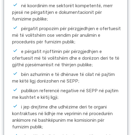
në koordinim me sektorët kompetentë, merr
pjesë ne përgatitjen e dokumentacionit për
furnizime publike;
përgatit propozim për përzgjedhjen e ofertuesit
më të volitshëm ose vendim për anulimin e
procedurës për furnizim publik;
e përgatit njoftimin për përzgjedhjen e
ofertuesit më të volitshëm dhe e dorëzon deri te të
gjithë pjesëmarrësit në thirrjen publike;
bën azhurimin e të dhënave të cilat në pajtim
me këtë ligj dorëzohen në SEPP;
publikon referencë negative në SEPP në pajtim
me kushtet e këtij ligji;
i jep drejtime dhe udhëzime deri te organi
kontraktues në lidhje me veprimin në procedurën
ankimore në bashkëpunim me komisionin për
furnizim publik;