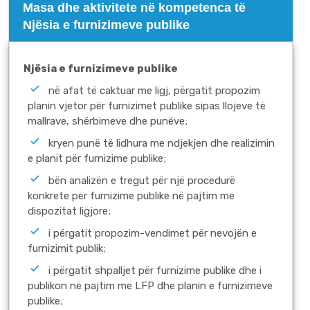
Masa dhe aktivitete në kompetenca të
Njësia e furnizimeve publike
Njësia e furnizimeve publike
në afat të caktuar me ligj, përgatit propozim
planin vjetor për furnizimet publike sipas llojeve të
mallrave, shërbimeve dhe punëve;
kryen punë të lidhura me ndjekjen dhe realizimin
e planit për furnizime publike;
bën analizën e tregut për një procedurë
konkrete për furnizime publike në pajtim me
dispozitat ligjore;
i përgatit propozim-vendimet për nevojën e
furnizimit publik;
i përgatit shpalljet për furnizime publike dhe i
publikon në pajtim me LFP dhe planin e furnizimeve
publike;