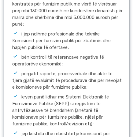
kontratës për furnizim publik me vlerë të vlerësuar
prej mbi 130.000 eurosh në kundërvlerë denarësh për
mallra dhe shërbime dhe mbi 5.000.000 eurosh për
punë;
i jep ndihmë profesionale dhe teknike
Komisionit për furnizim publik për zbatimin dhe
hapjen publike të ofertave;
bën kontroll të referencave negative të
operatorëve ekonomikë;
përgatit raporte, procesverbale dhe akte të
tjera gjatë evaluimit të procedurave dhe për nevojat
e komisioneve për furnizime publike;
kryen punë lidhur me Sistemi Elektronik të
Furnizimeve Publike (SEPP) si regjistrim të
shfrytëzuesve të brendshëm (anëtarë të
komisioneve për furnizime publike, njësi për
furnizime publike, kontroll/revizion etj);
jep këshilla dhe mbështetje komisionit për