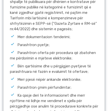
shpallje të publikuara për dhënien e kontratave për
furnizime publike në kategorinë e furnizimit që e
kanë zgjedhur gjatë regjistrimit, në pajtim me
Tariforin mbi lartësinë e kompenzimeve për
shfrytëzimin e SEPP-së (“Gazeta Zyrtare e RM-së”
nr.44/2022) dhe sistemin e pagesës;
Merr dokumentacion tenderimi;
Parashtron pyetje;
Parashtron oferta për procedura që zbatohen
me përdorimin e mjeteve elektronike;
Bën qartësime dhe u përgjigjen pyetjeve të
parashtruara në fazën e evaluimit të ofertave;
Merr pjesë nëpër ankande elektronike;
Parashtron çmim përfundimtar;
Ka qasje deri te informacionet dhe merr
njoftime në lidhje me vendimet e sjella për
përzgjedhje ose anulim të procedurave konkrete për