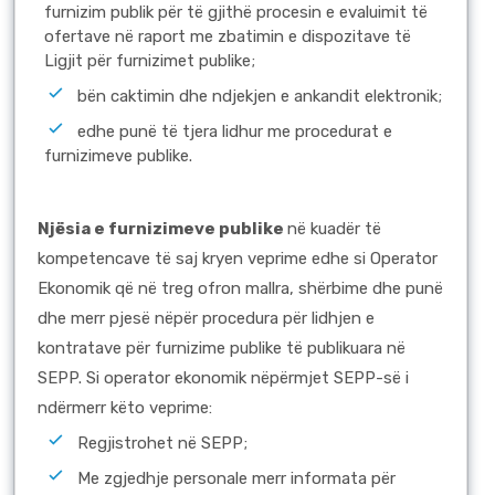
furnizim publik për të gjithë procesin e evaluimit të
ofertave në raport me zbatimin e dispozitave të
Ligjit për furnizimet publike;
bën caktimin dhe ndjekjen e ankandit elektronik;
edhe punë të tjera lidhur me procedurat e
furnizimeve publike.
Njësia e furnizimeve publike
në kuadër të
kompetencave të saj kryen veprime edhe si Operator
Ekonomik që në treg ofron mallra, shërbime dhe punë
dhe merr pjesë nëpër procedura për lidhjen e
kontratave për furnizime publike të publikuara në
SEPP. Si operator ekonomik nëpërmjet SEPP-së i
ndërmerr këto veprime:
Regjistrohet në SEPP;
Me zgjedhje personale merr informata për