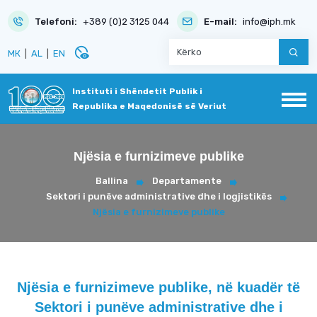
Telefoni:
+389 (0)2 3125 044
E-mail:
info@iph.mk
disabled_visible
МК
|
AL
|
EN
Instituti i Shëndetit Publik i
Republika e Maqedonisë së Veriut
Njësia e furnizimeve publike
Ballina
Departamente
Sektori i punëve administrative dhe i logjistikës
Njësia e furnizimeve publike
Njësia e furnizimeve publike, në kuadër të
Sektori i punëve administrative dhe i