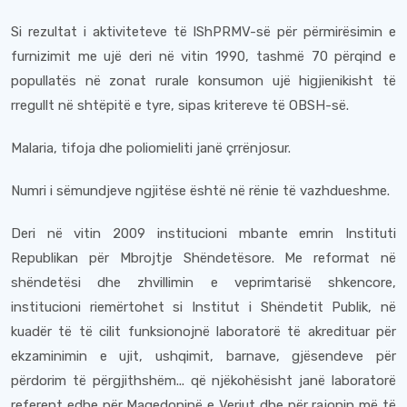
Si rezultat i aktiviteteve të IShPRMV-së për përmirësimin e
furnizimit me ujë deri në vitin 1990, tashmë 70 përqind e
popullatës në zonat rurale konsumon ujë higjienikisht të
rregullt në shtëpitë e tyre, sipas kritereve të OBSH-së.
Malaria, tifoja dhe poliomieliti janë çrrënjosur.
Numri i sëmundjeve ngjitëse është në rënie të vazhdueshme.
Deri në vitin 2009 institucioni mbante emrin Instituti
Republikan për Mbrojtje Shëndetësore. Me reformat në
shëndetësi dhe zhvillimin e veprimtarisë shkencore,
institucioni riemërtohet si Institut i Shëndetit Publik, në
kuadër të të cilit funksionojnë laboratorë të akredituar për
ekzaminimin e ujit, ushqimit, barnave, gjësendeve për
përdorim të përgjithshëm... që njëkohësisht janë laboratorë
referent edhe për Maqedoninë e Veriut dhe për rajonin më të