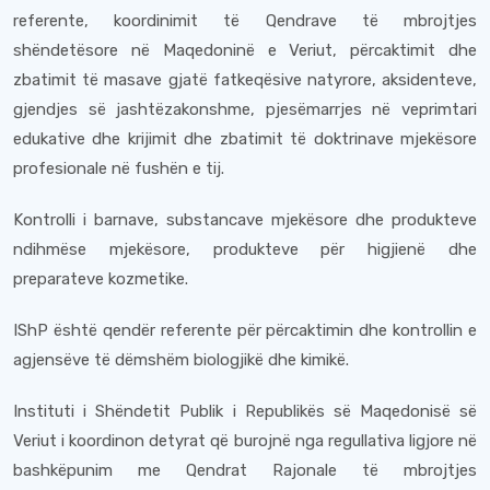
referente, koordinimit të Qendrave të mbrojtjes
shëndetësore në Maqedoninë e Veriut, përcaktimit dhe
zbatimit të masave gjatë fatkeqësive natyrore, aksidenteve,
gjendjes së jashtëzakonshme, pjesëmarrjes në veprimtari
edukative dhe krijimit dhe zbatimit të doktrinave mjekësore
profesionale në fushën e tij.
Kontrolli i barnave, substancave mjekësore dhe produkteve
ndihmëse mjekësore, produkteve për higjienë dhe
preparateve kozmetike.
IShP është qendër referente për përcaktimin dhe kontrollin e
agjensëve të dëmshëm biologjikë dhe kimikë.
Instituti i Shëndetit Publik i Republikës së Maqedonisë së
Veriut i koordinon detyrat që burojnë nga regullativa ligjore në
bashkëpunim me Qendrat Rajonale të mbrojtjes