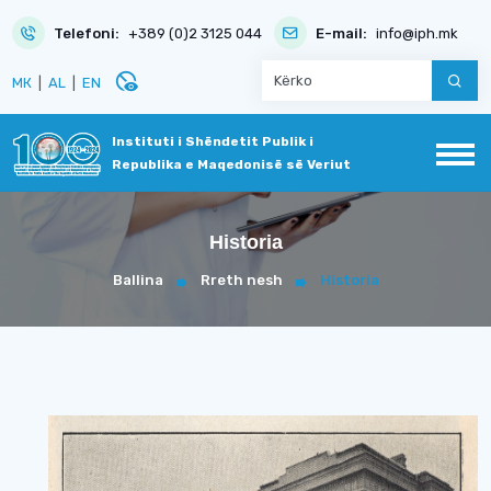
Telefoni:
+389 (0)2 3125 044
E-mail:
info@iph.mk
disabled_visible
МК
|
AL
|
EN
Instituti i Shëndetit Publik i
Republika e Maqedonisë së Veriut
Historia
Ballina
Rreth nesh
Historia