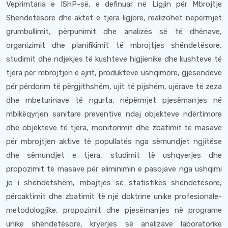
Veprimtaria e IShP-së, e definuar në Ligjin për Mbrojtje
Shëndetësore dhe aktet e tjera ligjore, realizohet nëpërmjet
grumbullimit, përpunimit dhe analizës së të dhënave,
organizimit dhe planifikimit të mbrojtjes shëndetësore,
studimit dhe ndjekjes të kushteve higjienike dhe kushteve të
tjera për mbrojtjen e ajrit, produkteve ushqimore, gjësendeve
për përdorim të përgjithshëm, ujit të pijshëm, ujërave të zeza
dhe mbeturinave të ngurta, nëpërmjet pjesëmarrjes në
mbikëqyrjen sanitare preventive ndaj objekteve ndërtimore
dhe objekteve të tjera, monitorimit dhe zbatimit të masave
për mbrojtjen aktive të popullatës nga sëmundjet ngjitëse
dhe sëmundjet e tjera, studimit të ushqyerjes dhe
propozimit të masave për eliminimin e pasojave nga ushqimi
jo i shëndetshëm, mbajtjes së statistikës shëndetësore,
përcaktimit dhe zbatimit të një doktrine unike profesionale-
metodologjike, propozimit dhe pjesëmarrjes në programe
unike shëndetësore, kryerjes së analizave laboratorike