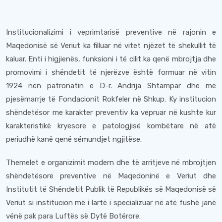
Institucionalizimi i veprimtarisë preventive në rajonin e
Maqedonisë së Veriut ka filluar në vitet njëzet të shekullit të
kaluar. Enti i higjienës, funksioni i të cilit ka qenë mbrojtja dhe
promovimi i shëndetit të njerëzve është formuar në vitin
1924 nën patronatin e D-r. Andrija Shtampar dhe me
pjesëmarrje të Fondacionit Rokfeler në Shkup. Ky institucion
shëndetësor me karakter preventiv ka vepruar në kushte kur
karakteristikë kryesore e patologjisë kombëtare në atë
periudhë kanë qenë sëmundjet ngjitëse.
Themelet e organizimit modern dhe të arritjeve në mbrojtjen
shëndetësore preventive në Maqedoninë e Veriut dhe
Institutit të Shëndetit Publik të Republikës së Maqedonisë së
Veriut si institucion më i lartë i specializuar në atë fushë janë
vënë pak para Luftës së Dytë Botërore.