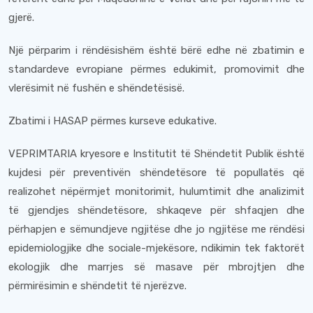
gjerë.
Një përparim i rëndësishëm është bërë edhe në zbatimin e
standardeve evropiane përmes edukimit, promovimit dhe
vlerësimit në fushën e shëndetësisë.
Zbatimi i HASAP përmes kurseve edukative.
VEPRIMTARIA kryesore e Institutit të Shëndetit Publik është
kujdesi për preventivën shëndetësore të popullatës që
realizohet nëpërmjet monitorimit, hulumtimit dhe analizimit
të gjendjes shëndetësore, shkaqeve për shfaqjen dhe
përhapjen e sëmundjeve ngjitëse dhe jo ngjitëse me rëndësi
epidemiologjike dhe sociale-mjekësore, ndikimin tek faktorët
ekologjik dhe marrjes së masave për mbrojtjen dhe
përmirësimin e shëndetit të njerëzve.