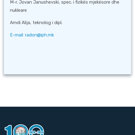
M-r. Jovan Janushevski, spec. i fizikës mjekësore dhe
nukleare
Amdi Alija, teknolog i dipl.
Е-mail:
radon@iph.mk