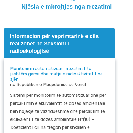
Njësia e mbrojtjes nga rrezatimi
Informacion për veprimtarinë e cila
realizohet në Seksioni i
radioekologjisë
Monitorimi i automatizuar i rrezatimit të
jashtëm gama dhe matja e radioaktivitetit në
ajër
në Republikën e Maqedonisë së Veriut
Sistemi për monitorim të automatizuar dhe për
përcaktimin e ekuivalentit të dozës ambientale
bën ndjekje të vazhdueshme dhe përcaktim të
ekuivalentit të dozës ambientale H*(10) –
koeficient i cili na tregon për shkallën e