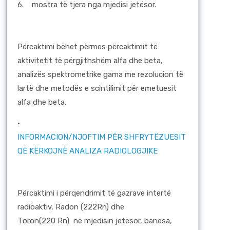
6.
mostra të tjera nga mjedisi jetësor.
Përcaktimi bëhet përmes përcaktimit të
aktivitetit të përgjithshëm alfa dhe beta,
analizës spektrometrike gama me rezolucion të
lartë dhe metodës e scintilimit për emetuesit
alfa dhe beta.
·
INFORMACION/NJOFTIM PËR SHFRYTËZUESIT
QË KËRKOJNË ANALIZA RADIOLOGJIKE
Përcaktimi i përqendrimit të gazrave intertë
radioaktiv, Radon (222Rn) dhe
Тoron(220 Rn) në mjedisin jetësor, banesa,