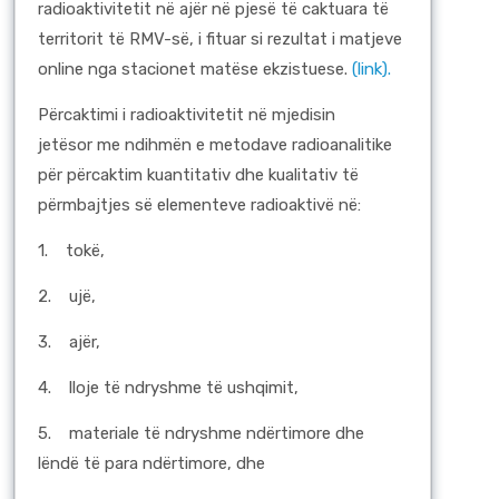
radioaktivitetit në ajër në pjesë të caktuara të
territorit të RMV-së, i fituar si rezultat i matjeve
online nga stacionet matëse ekzistuese.
(link).
Përcaktimi i radioaktivitetit në mjedisin
jetësor me ndihmën e metodave radioanalitike
për përcaktim kuantitativ dhe kualitativ të
përmbajtjes së elementeve radioaktivë në:
1.
tokë,
2.
ujë,
3.
ajër,
4.
lloje të ndryshme të ushqimit,
5.
materiale të ndryshme ndërtimore dhe
lëndë të para ndërtimore, dhe