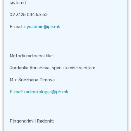
sistemit
02 3125 044 lok.52
E-mail:
sysadmin@iph.mk
Metoda radioanalitike:
Jordanka Anusheva, spec. i kimisë sanitare
M-r. Snezhana Dimova
Е-mail:
radioekologija@iph.mk
Përqendrimi i Radonit: