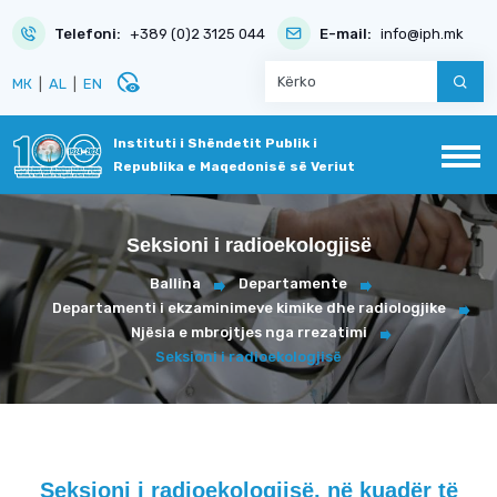
Telefoni:
+389 (0)2 3125 044
E-mail:
info@iph.mk
disabled_visible
МК
|
AL
|
EN
Instituti i Shëndetit Publik i
Republika e Maqedonisë së Veriut
Seksioni i radioekologjisë
Ballina
Departamente
Departamenti i ekzaminimeve kimike dhe radiologjike
Njësia e mbrojtjes nga rrezatimi
Seksioni i radioekologjisë
Seksioni i radioekologjisë, në kuadër të