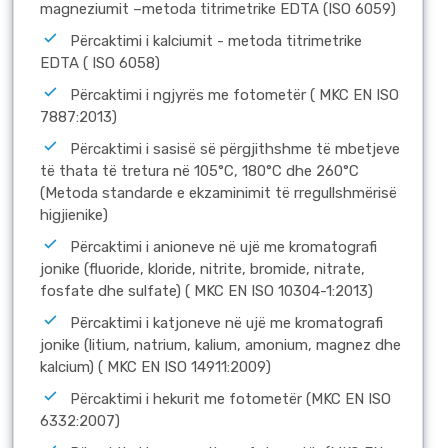
magneziumit –metoda titrimetrike ЕDTA (ISO 6059)
Përcaktimi i kalciumit - metoda titrimetrike
ЕDTA ( ISO 6058)
Përcaktimi i ngjyrës me fotometër ( MKC EN ISO
7887:2013)
Përcaktimi i sasisë së përgjithshme të mbetjeve
të thata të tretura në 105°С, 180°С dhe 260°С
(Metoda standarde e ekzaminimit të rregullshmërisë
higjienike)
Përcaktimi i аnioneve në ujë me kromatografi
jonike (fluoride, kloride, nitrite, bromide, nitrate,
fosfate dhe sulfate) ( MKC EN ISO 10304-1:2013)
Përcaktimi i katjoneve në ujë me kromatografi
jonike (litium, natrium, kalium, amonium, magnez dhe
kalcium) ( MKC EN ISO 14911:2009)
Përcaktimi i hekurit me fotometër (MKC EN ISO
6332:2007)