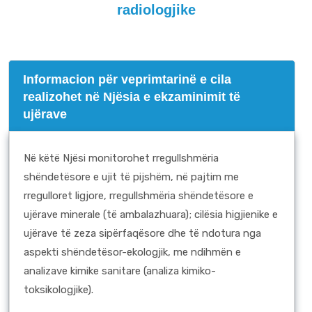
radiologjike
Informacion për veprimtarinë e cila
realizohet në Njësia e ekzaminimit të
ujërave
Në këtë Njësi monitorohet rregullshmëria
shëndetësore e ujit të pijshëm, në pajtim me
rregulloret ligjore, rregullshmëria shëndetësore e
ujërave minerale (të ambalazhuara); cilësia higjienike e
ujërave të zeza sipërfaqësore dhe të ndotura nga
aspekti shëndetësor-ekologjik, me ndihmën e
analizave kimike sanitare (analiza kimiko-
toksikologjike).