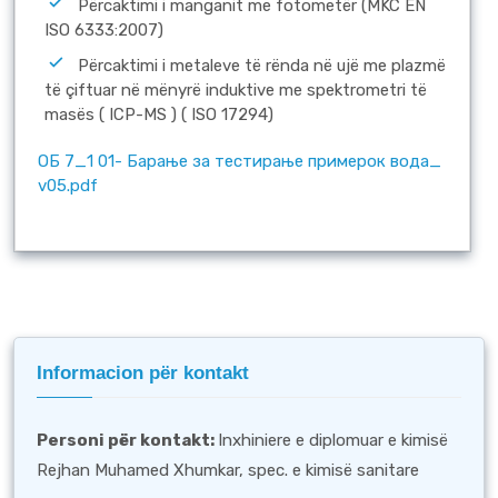
Përcaktimi i manganit me fotometër (MKC EN
ISO 6333:2007)
Përcaktimi i metaleve të rënda në ujë me plazmë
të çiftuar në mënyrë induktive me spektrometri të
masës ( ICP-MS ) ( ISO 17294)
OБ 7_1 01- Барање за тестирање примерок вода_
v05.pdf
Informacion për kontakt
Personi për kontakt
:
Inxhiniere e diplomuar e kimisë
Rejhan Muhamed Xhumkar, spec. e kimisë sanitare