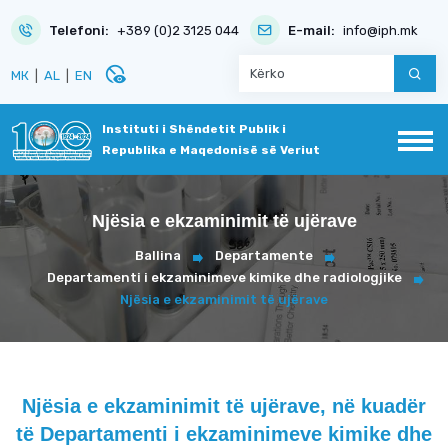
Telefoni:
+389 (0)2 3125 044
E-mail:
info@iph.mk
disabled_visible
МК
|
AL
|
EN
Instituti i Shëndetit Publik i
Republika e Maqedonisë së Veriut
Njësia e ekzaminimit të ujërave
Ballina
Departamente
Departamenti i ekzaminimeve kimike dhe radiologjike
Njësia e ekzaminimit të ujërave
Njësia e ekzaminimit të ujërave, në kuadër
të Departamenti i ekzaminimeve kimike dhe