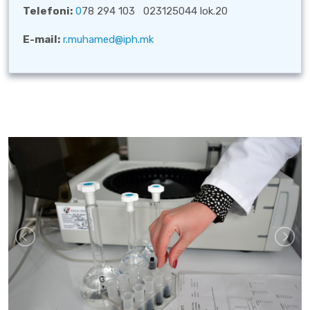
Telefoni:
0
78 294 103 023125044 lok.20
E-mail:
r.muhamed@iph.mk