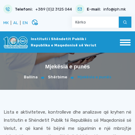
Telefoni:
+389 (0)2 3125 044
E-mail:
info@iph.mk
disabled_visible
МК
|
AL
|
EN
Instituti i Shëndetit Publik i
Republika e Maqedonisë së Veriut
Mjekësia e punës
Ballina
Shërbime
Mjekësia e punës
Lista e aktiviteteve, kontrolleve dhe analizave që kryhen në
Institutin e Shëndetit Publik të Republikës së Maqedonisë së
Veriut, e që kanë të bëjnë me sigurimin e një mbrojtje