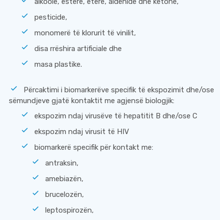
alkoole, estere, etere, aldehide dhe ketone,
pesticide,
monomerë të klorurit të vinilit,
disa rrëshira artificiale dhe
masa plastike.
Përcaktimi i biomarkerëve specifik të ekspozimit dhe/ose
sëmundjeve gjatë kontaktit me agjensë biologjik:
ekspozim ndaj virusëve të hepatitit B dhe/ose C
ekspozim ndaj virusit të HIV
biomarkerë specifik për kontakt me:
antraksin,
amebiazën,
brucelozën,
leptospirozën,