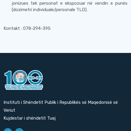
jonizues tek personat e ekspozuar në vendin e punës
(dozimetri individuale/personale TLD).
Kontakt : 078-294-395
Instituti i Shëndetit Publik i Republikës së Maqedonisë së
Veriut
Kujdestar i shëndetit Tuaj