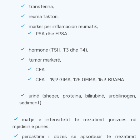
transferina,
reuma faktori,
marker për inflamacion reumatik,
PSA dhe FPSA
hormone (TSH, Т3 dhe Т4),
tumor markerë,
СЕА
СЕА – 19,9 GIMA, 125 OMMA, 15.3 BRAMA
urinë (sheqer, proteina, bilirubinë, urobilinogen,
sediment)
matje e intensitetit të rrezatimit jonizues në
mjedisin e punës,
përcaktimi i dozës së apsorbuar të rrezatimit