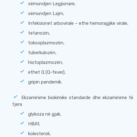
sëmundjen Legjionare,
sëmundjen Lajm,
Infeksionet arbovirale – ethe hemoragjike virale,
tetanozin,
toksoplazmozën,
tuberkulozën,
histoplazmozën,
ethet Q (Q-fever),
gripin pandemik.
Ekzaminime biokimike standarde dhe ekzaminime të
tjera
glykoza në gjak,
HBA1,
kolesteroli,