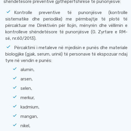
shëndetësore preventive gjithëpërfshirëse të punonjësve:
Kontrolle preventive të punonjësve (kontrolle
sistematike dhe periodike) me përmbajtje të plotë të
përcaktuar me Direktivën për llojin, mënyrën dhe vëllimin e
kontrolleve shëndetësore të punonjësve (G. Zyrtare e RM-
së, nr.60/2013).
Përcaktimi i metaleve në mjedisin e punës dhe materiale
biologjike (gjak, serum, urinë) të personave të ekspozuar ndaj
tyre në vendin e punës:
alumin,
arsen,
selen,
merkur,
kadmium,
mangan,
nikel,