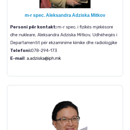
m-r spec. Aleksandra Adziska Mitkov
Personi për kontakt
:
m-r spec. i fizikës mjekësore
dhe nukleare, Aleksandra Adziska Mitkov, Udhëheqës i
Departamentit për ekzaminime kimike dhe radiologjike
Telefoni:
078-294-173
E-mail
:
a.adziska@iph.mk