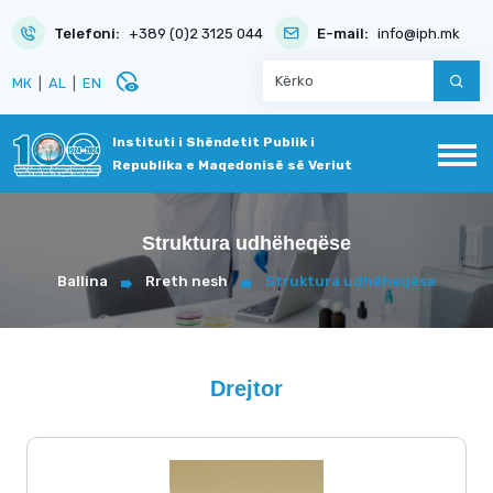
Telefoni:
+389 (0)2 3125 044
E-mail:
info@iph.mk
disabled_visible
МК
|
AL
|
EN
Instituti i Shëndetit Publik i
Republika e Maqedonisë së Veriut
Struktura udhëheqëse
Ballina
Rreth nesh
Struktura udhëheqëse
Drejtor