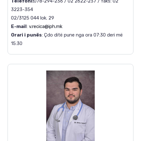
Telefoni:
078-294-236 / 02 2622-237 / faks: 02
3223-354
02/3125 044 lok. 29
E-mail
:
v.recica@iph.mk
Orari i punës
: Çdo ditë pune nga ora 07:30 deri më
15:30