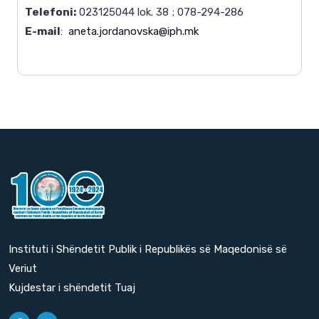
Telefoni:
023125044 lok. 38 ; 078-294-286
E-mail
:
aneta.jordanovska@iph.mk
Instituti i Shëndetit Publik i Republikës së Maqedonisë së
Veriut
Kujdestar i shëndetit Tuaj