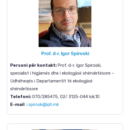
Prof. d-r. Igor Spiroski
Personi për kontakt
:
Prof. d-r. Igor Spiroski,
specialist i higjienës dhe i ekologjisë shëndetësore –
Udhëheqës i Departamentit të ekologjisë
shëndetësore
Telefoni:
070/285475, 02/ 3125-044 lok.10
E-mail
:
i.spiroski@iph.mk