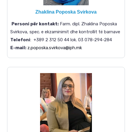
Zhaklina Poposka Svirkova
Personi për kontakt:
Farm. dipl. Zhaklina Poposka
Svirkova, spec. e ekzaminimit dhe kontrollit të barnave
Telefoni
: +389 2 312 50 44 lok. 03
078-294-284
E-mail:
z.poposka.svirkova@iph.mk