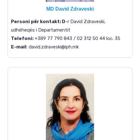
MD David Zdraveski
Personi për kontakt
: D
-r David Zdraveski,
udhëheqës i Departamentit
Telefoni:
+389 77 790 843 / 02 312 50 44 loc. 35
E-mail
: david.zdraveski@iph.mk