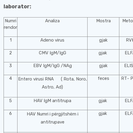
laborator:
Numri
Analiza
Mostra
Meto
rendor
1
Adeno virus
gjak
RV
2
CMV IgM/IgG
gjak
ELF
3
EBV IgM/IgG /NAg
gjak
ELI
4
feces
RТ- 
Entero virusi RNA ( Rota, Noro,
Astro, Ad)
5
HAV IgM antitrupa
gjak
ELF
6
gjak
ELF
HAV Numri i përgjitshëm i
antitrupave