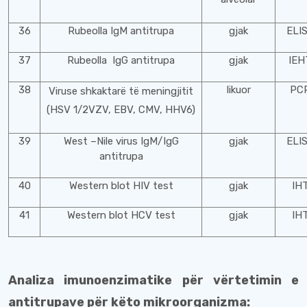
36
Rubeolla IgM antitrupa
gjak
ELI
37
Rubeolla IgG antitrupa
gjak
IEH
38
likuor
PC
Viruse shkaktarë të meningjitit
(HSV 1/2VZV, EBV, CMV, HHV6)
39
West –Nile virus IgM/IgG
gjak
ELI
antitrupa
40
Western blot HIV test
gjak
IH
41
Western blot HCV test
gjak
IH
Analiza imunoenzimatike për vërtetimin e
antitrupave për këto mikroorganizma: