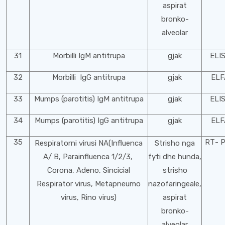
aspirat
bronko-
alveolar
31
Morbilli IgM antitrupa
gjak
ELI
32
Morbilli IgG antitrupa
gjak
ELF
33
Mumps (parotitis) IgM antitrupa
gjak
ELI
34
Mumps (parotitis) IgG antitrupa
gjak
ELF
35
RТ- 
Respiratorni virusi NA(Influenca
Strisho nga
A/ B, Parainfluenca 1/2/3,
fyti dhe hunda,
Corona, Adeno, Sincicial
strisho
Respirator virus, Metapneumo
nazofaringeale,
virus, Rino virus)
aspirat
bronko-
alveolar