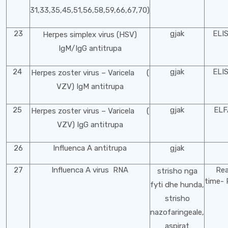
31,33,35,45,51,56,58,59,66,67,70)
23
gjak
ELI
Herpes simplex virus (HSV)
IgM/IgG antitrupa
24
gjak
ELI
Herpes zoster virus – Varicela (
VZV) IgM antitrupa
25
gjak
ELF
Herpes zoster virus – Varicela (
VZV) IgG antitrupa
26
Influenca A antitrupa
gjak
27
Influenca A virus RNA
Rea
strisho nga
time-
fyti dhe hunda,
strisho
nazofaringeale,
aspirat