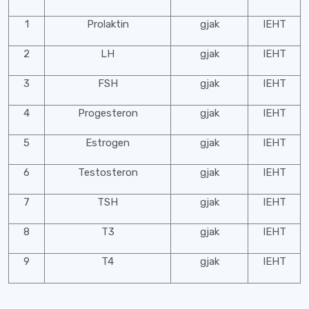
1
Prolaktin
gjak
IEHT
2
LH
gjak
IEHT
3
FSH
gjak
IEHT
4
Progesteron
gjak
IEHT
5
Estrogen
gjak
IEHT
6
Testosteron
gjak
IEHT
7
TSH
gjak
IEHT
8
T3
gjak
IEHT
9
T4
gjak
IEHT