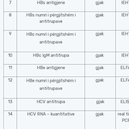
7
HBs antigjene
gjak
IEH
8
HBs numri i përgjitshëm i
gjak
IEH
antitrupave
9
gjak
IEH
HBc numri i përgjitshëm i
antitrupave
10
HBc IgM antitrupa
gjak
IEH
11
HBe antigjene
gjak
ELF
12
gjak
ELF
HBe numri i përgjitshëm i
antitrupave
13
HCV antitrupa
gjak
ELI
14
HCV RNA – kuantitative
gjak
real t
PC