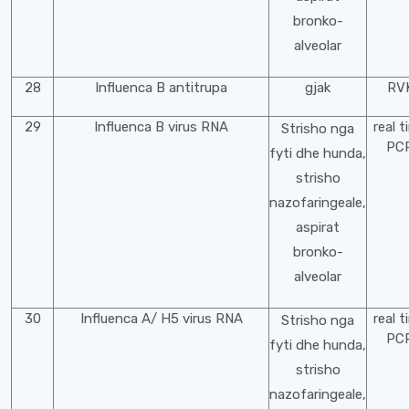
bronko-
alveolar
28
Influenca B antitrupa
gjak
RV
29
Influenca B virus RNA
real t
Strisho nga
PC
fyti dhe hunda,
strisho
nazofaringeale,
aspirat
bronko-
alveolar
30
Influenca A/ H5 virus RNA
real t
Strisho nga
PC
fyti dhe hunda,
strisho
nazofaringeale,