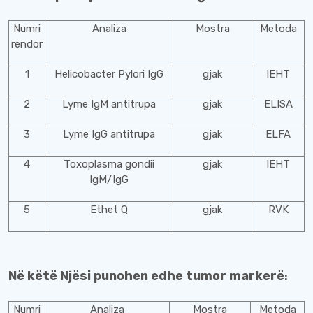
Numri
Analiza
Mostra
Metoda
rendor
1
Helicobacter Pylori IgG
gjak
IEHT
2
Lyme IgM antitrupa
gjak
ELISA
3
Lyme IgG antitrupa
gjak
ELFA
4
Toxoplasma gondii
gjak
IEHT
IgM/IgG
5
Ethet Q
gjak
RVK
Në këtë Njësi punohen edhe tumor markerë
:
Numri
Analiza
Mostra
Metoda