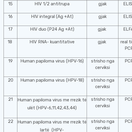
15
HIV 1/2 antitrupa
gjak
ELI
16
HIV integral (Ag +At)
gjak
ELI
17
HIV duo (P24 Ag +At)
gjak
ELF
18
HIV RNA- kuantitative
gjak
real t
PC
19
Human papiloma virus (HPV-16)
strisho nga
PC
cerviksi
20
Human papiloma virus (HPV-18)
strisho nga
PC
cerviksi
21
strisho nga
PC
Human papiloma virus me rrezik të
cerviksi
ulët (HPV-6,11,42,43,44)
22
strisho nga
PC
Human papiloma virus me rrezik të
cerviksi
lartë (HPV-