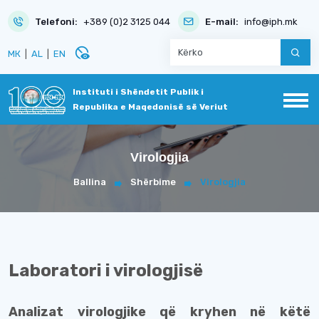
Telefoni:
+389 (0)2 3125 044
E-mail:
info@iph.mk
disabled_visible
МК
|
AL
|
EN
Instituti i Shëndetit Publik i
Republika e Maqedonisë së Veriut
Virologjia
Ballina
Shërbime
Virologjia
Laboratori i virologjisë
Analizat virologjike që kryhen në këtë