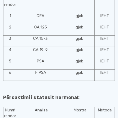
rendor
1
CEA
gjak
IEHT
2
CA 125
gjak
IEHT
3
CA 15-3
gjak
IEHT
4
CA 19-9
gjak
IEHT
5
PSA
gjak
IEHT
6
F PSA
gjak
IEHT
Përcaktimi i statusit hormonal:
Numri
Analiza
Mostra
Metoda
rendor