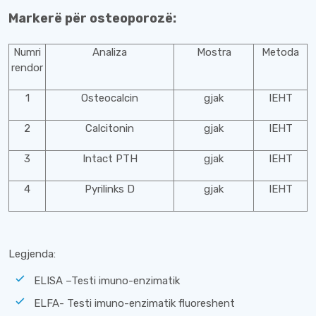
Markerë për osteoporozë:
Numri
Analiza
Mostra
Metoda
rendor
1
Osteocalcin
gjak
IEHT
2
Calcitonin
gjak
IEHT
3
Intact PTH
gjak
IEHT
4
Pyrilinks D
gjak
IEHT
Legjenda:
ELISA –Testi imuno-enzimatik
ELFA- Testi imuno-enzimatik fluoreshent