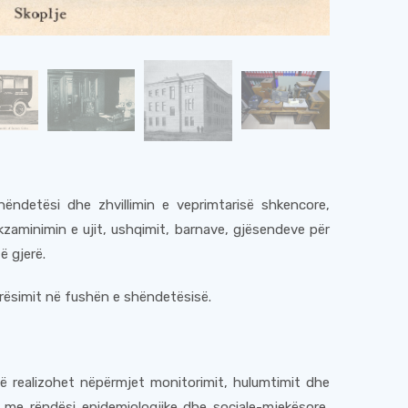
ëndetësi dhe zhvillimin e veprimtarisë shkencore,
 ekzaminimin e ujit, ushqimit, barnave, gjësendeve për
ë gjerë.
rësimit në fushën e shëndetësisë.
ë realizohet nëpërmjet monitorimit, hulumtimit dhe
 me rëndësi epidemiologjike dhe sociale-mjekësore,