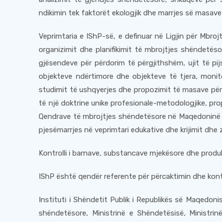
ndikimin tek faktorët ekologjik dhe marrjes së masave
Veprimtaria e IShP-së, e definuar në Ligjin për Mbroj
organizimit dhe planifikimit të mbrojtjes shëndetëso
gjësendeve për përdorim të përgjithshëm, ujit të pi
objekteve ndërtimore dhe objekteve të tjera, monit
studimit të ushqyerjes dhe propozimit të masave për 
të një doktrine unike profesionale-metodologjike, pro
Qendrave të mbrojtjes shëndetësore në Maqedoninë e 
pjesëmarrjes në veprimtari edukative dhe krijimit dhe 
Kontrolli i barnave, substancave mjekësore dhe prod
IShP është qendër referente për përcaktimin dhe kont
Instituti i Shëndetit Publik i Republikës së Maqedon
shëndetësore, Ministrinë e Shëndetësisë, Ministrinë