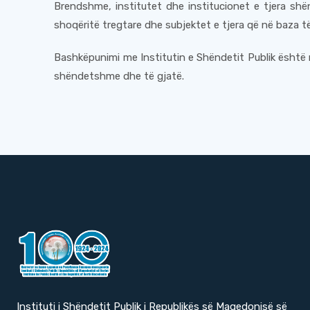
Brendshme, institutet dhe institucionet e tjera shë
shoqëritë tregtare dhe subjektet e tjera që në baza t
Bashkëpunimi me Institutin e Shëndetit Publik është 
shëndetshme dhe të gjatë.
Instituti i Shëndetit Publik i Republikës së Maqedonisë së