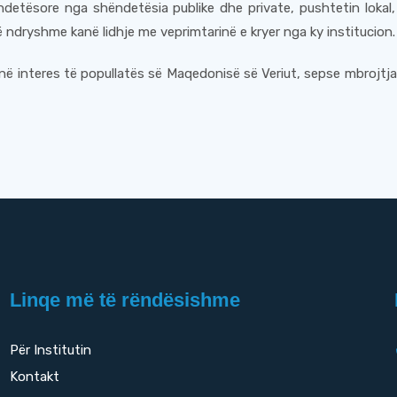
ndetësore nga shëndetësia publike dhe private, pushtetin lokal,
ë ndryshme kanë lidhje me veprimtarinë e kryer nga ky institucion.
në interes të popullatës së Maqedonisë së Veriut, sepse mbrojtj
Linqe më të rëndësishme
Për Institutin
Kontakt