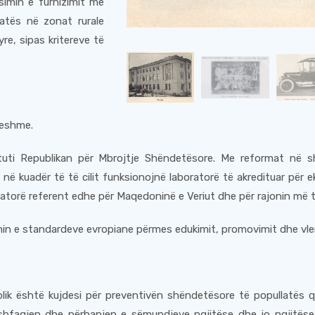
simin e furnizimit me
atës në zonat rurale
re, sipas kritereve të
ueshme.
ituti Republikan për Mbrojtje Shëndetësore. Me reformat në sh
k, në kuadër të të cilit funksionojnë laboratorë të akredituar për
ratorë referent edhe për Maqedoninë e Veriut dhe për rajonin më t
min e standardeve evropiane përmes edukimit, promovimit dhe vle
lik është kujdesi për preventivën shëndetësore të popullatës q
shfaqjen dhe përhapjen e sëmundjeve ngjitëse dhe jo ngjitëse