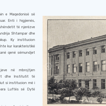
jonin e Maqedonisë së
uar. Enti i higjienës,
 shëndetit të njerëzve
Andrija Shtampar dhe
up. Ky institucion
te kur karakteristikë
 kanë qenë sëmundjet
jeve në mbrojtjen
t dhe Institutit të
ut si institucion më i
 para Luftës së Dytë