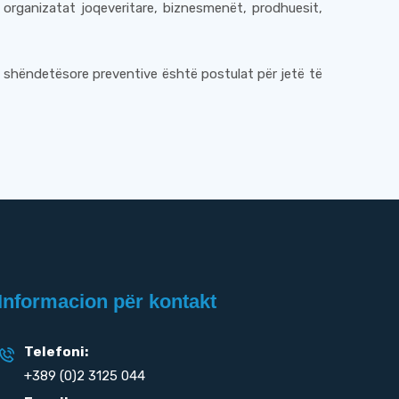
 organizatat joqeveritare, biznesmenët, prodhuesit,
a shëndetësore preventive është postulat për jetë të
Informacion për kontakt
Telefoni:
+389 (0)2 3125 044