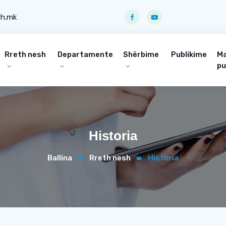
ph.mk
Rreth nesh
Departamente
Shërbime
Publikime
Ma
pu
Historia
Ballina
Rreth nesh
Historia