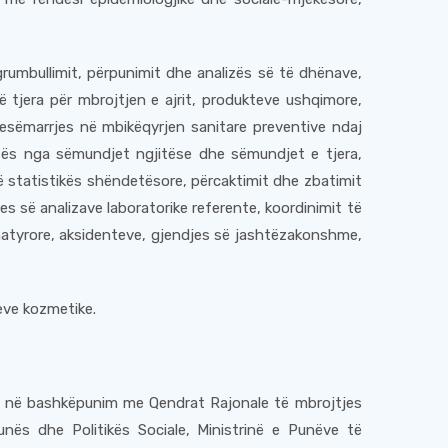
 grumbullimit, përpunimit dhe analizës së të dhënave,
ë tjera për mbrojtjen e ajrit, produkteve ushqimore,
esëmarrjes në mbikëqyrjen sanitare preventive ndaj
atës nga sëmundjet ngjitëse dhe sëmundjet e tjera,
 statistikës shëndetësore, përcaktimit dhe zbatimit
s së analizave laboratorike referente, koordinimit të
atyrore, aksidenteve, gjendjes së jashtëzakonshme,
eve kozmetike.
jore në bashkëpunim me Qendrat Rajonale të mbrojtjes
unës dhe Politikës Sociale, Ministrinë e Punëve të