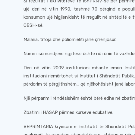
Si rezultat i aktiviteteve të IShPRMV-së për përmirë
ujë deri në vitin 1990, tashmë 70 përqind e popull
konsumon ujë higjienikisht të rregullt në shtëpitë e ty
OBSH-së.
Malaria, tifoja dhe poliomieliti janë çrrënjosur.
Numri i sëmundjeve ngjitëse është në rënie të vazhd
Deri në vitin 2009 institucioni mbante emrin Inst
institucioni riemërtohet si Institut i Shëndetit Publi
përdorim të përgjithshëm... që njëkohësisht janë labo
Një përparim i rëndësishëm është bërë edhe në zbati
Zbatimi i HASAP përmes kurseve edukative.
VEPRIMTARIA kryesore e Institutit të Shëndetit Pub
analizimit të gjendjes shëndetësore, shkaqeve për 