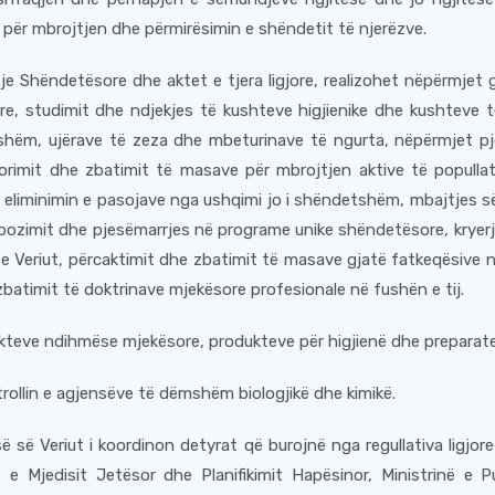
 për mbrojtjen dhe përmirësimin e shëndetit të njerëzve.
tje Shëndetësore dhe aktet e tjera ligjore, realizohet nëpërmjet
re, studimit dhe ndjekjes të kushteve higjienike dhe kushteve t
jshëm, ujërave të zeza dhe mbeturinave të ngurta, nëpërmjet pj
orimit dhe zbatimit të masave për mbrojtjen aktive të popull
eliminimin e pasojave nga ushqimi jo i shëndetshëm, mbajtjes së
pozimit dhe pjesëmarrjes në programe unike shëndetësore, kryerje
Veriut, përcaktimit dhe zbatimit të masave gjatë fatkeqësive n
zbatimit të doktrinave mjekësore profesionale në fushën e tij.
ukteve ndihmëse mjekësore, produkteve për higjienë dhe preparat
rollin e agjensëve të dëmshëm biologjikë dhe kimikë.
isë së Veriut i koordinon detyrat që burojnë nga regullativa lig
 e Mjedisit Jetësor dhe Planifikimit Hapësinor, Ministrinë e P