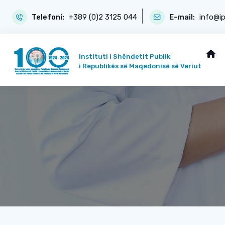
Telefoni:
+389 (0)2 3125 044
E-mail:
info@i
Instituti i Shëndetit Publik
i Republikës së Maqedonisë së Veriut