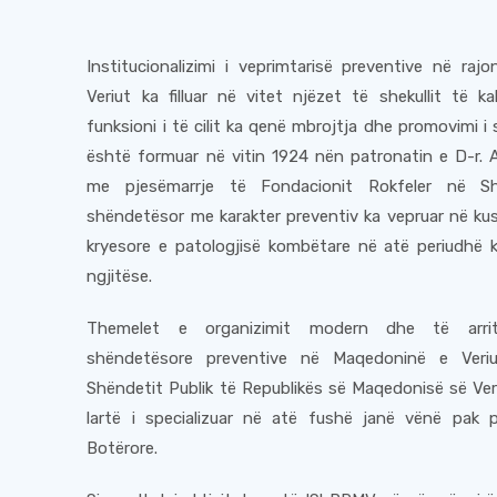
Institucionalizimi i veprimtarisë preventive në ra
Veriut ka filluar në vitet njëzet të shekullit të kal
funksioni i të cilit ka qenë mbrojtja dhe promovimi i
është formuar në vitin 1924 nën patronatin e D-r. 
me pjesëmarrje të Fondacionit Rokfeler në Shk
shëndetësor me karakter preventiv ka vepruar në kush
kryesore e patologjisë kombëtare në atë periudhë
ngjitëse.
Themelet e organizimit modern dhe të arrit
shëndetësore preventive në Maqedoninë e Veriu
Shëndetit Publik të Republikës së Maqedonisë së Veri
lartë i specializuar në atë fushë janë vënë pak
Botërore.