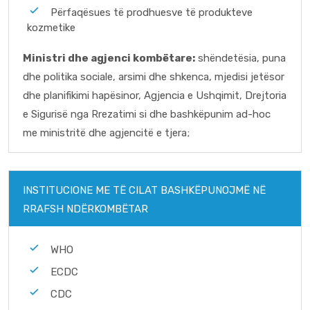
Përfaqësues të prodhuesve të produkteve
kozmetike
Ministri dhe agjenci kombëtare:
shëndetësia, puna
dhe politika sociale, arsimi dhe shkenca, mjedisi jetësor
dhe planifikimi hapësinor, Agjencia e Ushqimit, Drejtoria
e Sigurisë nga Rrezatimi si dhe bashkëpunim ad-hoc
me ministritë dhe agjencitë e tjera;
INSTITUCIONE ME TË CILAT BASHKËPUNOJMË NË
RRAFSH NDËRKOMBËTAR
WHO
ECDC
CDC