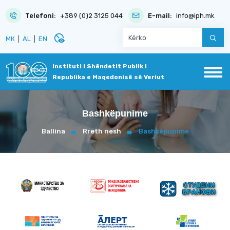
Telefoni:
+389 (0)2 3125 044
E-mail:
info@iph.mk
disabled_visible
МК
|
AL
|
EN
Instituti i Shëndetit Publik i
Republika e Maqedonisë së Veriut
Bashkëpunime
Ballina
Rreth nesh
Bashkëpunime