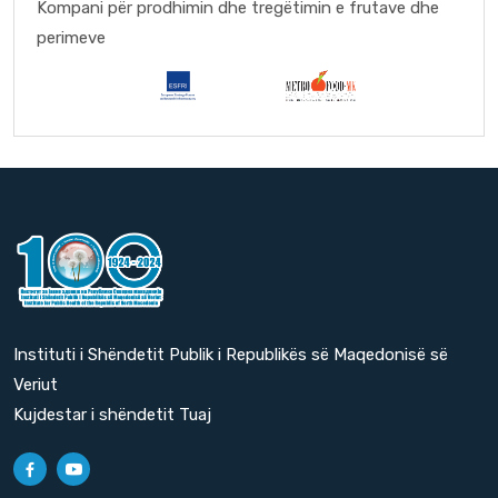
Kompani për prodhimin dhe tregëtimin e frutave dhe
perimeve
Instituti i Shëndetit Publik i Republikës së Maqedonisë së
Veriut
Kujdestar i shëndetit Tuaj