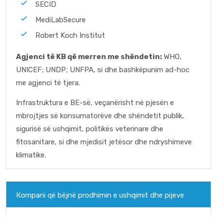
SECID
MediLabSecure
Robert Koch Institut
Agjenci të KB që merren me shëndetin:
WHO,
UNICEF; UNDP; UNFPA, si dhe bashkëpunim ad-hoc
me agjenci të tjera.
Infrastruktura e BE-së, veçanërisht në pjesën e
mbrojtjes së konsumatorëve dhe shëndetit publik,
sigurisë së ushqimit, politikës veterinare dhe
fitosanitare, si dhe mjedisit jetësor dhe ndryshimeve
klimatike.
Коmpani që bëjnë prodhimin e ushqimit dhe pijeve