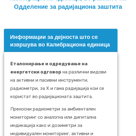
Одделение за радијациона заштита
Информации за дејноста што се
извршува во Калибрациона единица
Еталонирање и одредување на
енергетски одговор
на различни видови
на активни и пасивни инструменти,
радиометри, за X и гама радијација кои се
користат во радијационата заштита.
Преносни радиометри за амбиентален
мониторинг со аналогна или дигитална
индикација како и дозиметри за
индивидуален мониторинг, активни и