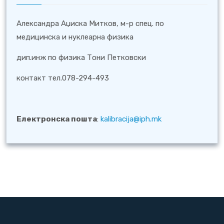
Александра Аџиска Митков, м-р спец. по
медицинска и нуклеарна физика
дип.инж по физика Тони Петковски
контакт тел.078-294-493
Електронска пошта
:
kalibracija@iph.mk