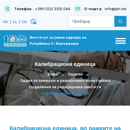
Телефон:
+389 (0)2 3125 044
Е-пошта:
info@iph.mk
disabled_visible
МК
|
AL
|
EN
Институт за јавно здравје на
Република С. Македонија
Калибрациона единица
Дома
Оддели
Оддел за хемиски и радиолошки испитувања
Одделение за радијациона заштита
Калибрациона единица
Калибрациона единица, во рамките на