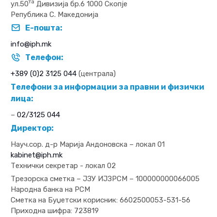
та
ул.50
Дивизија бр.6 1000 Скопје
Република С. Македонија
Е-пошта:
info@iph.mk
Телефон:
+389 (0)2 3125 044
(централа)
Телефони за информации за правни и физички
лица:
–
02/3125 044
Директор:
Науч.сор. д-р Марија Андоновска – локал 01
kabinet@iph.mk
Технички секретар - локал 02
Трезорска сметка – ЈЗУ ИЈЗРСМ – 100000000066005
Народна банка на РСМ
Сметка на Буџетски корисник: 6602500053-531-56
Приходна шифра: 723819