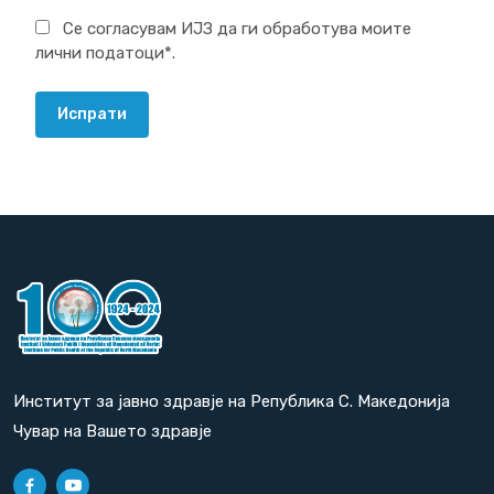
Се согласувам ИЈЗ да ги обработува моите
лични податоци*.
Испрати
Институт за јавно здравје на Република С. Македонија
Чувар на Вашето здравје