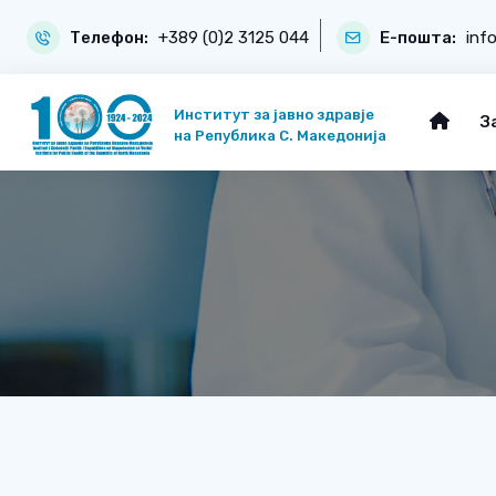
Телефон:
+389 (0)2 3125 044
Е-пошта:
inf
Институт за јавно здравје
З
на Република С. Македонија