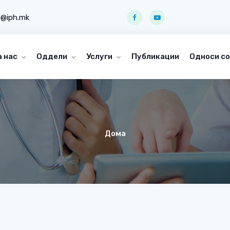
o@iph.mk
а нас
Оддели
Услуги
Публикации
Односи со
Дома