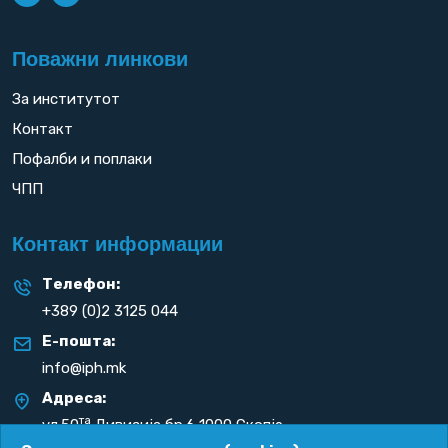
Поважни линкови
За институтот
Контакт
Пофалби и поплаки
ЧПП
Контакт информации
Телефон:
+389 (0)2 3125 044
Е-пошта:
info@iph.mk
Адреса:
та
ул.50
Дивизија бр.6 1000 Скопје
Република С. Македонија