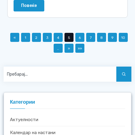
Повеќе
«
1
2
3
4
5
6
7
8
9
10
…
»
»»
Категории
Актуелности
Календар на настани