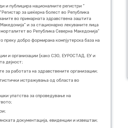
ди и публицира националните регистри ”
 “Регистар за шеќерна болест во Република
уваните во примарната здравствена заштита
Македонија” и за стационарно лекуваните лица
 морталитет во Република Северна Македонија”
о преку добро формирана компјутерска база на
ии и организации (како СЗО, ЕУРОСТАД, ЕУ и
та дејност;
те за работата на здравствените организации;
атистички истражувања од областа во
ошки упатства за спроведување на
твото;
ри;
инската документација, евиденции и извештаи;