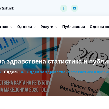
o@iph.mk
а нас
Оддели
Услуги
Публикации
Односи со
а здравствена статистика и публи
Оддели
Оддел за здравствена статистика и публи