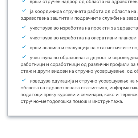
врши стручен надзор од областа на здравствен
ја координира стручната работа од областа на
здравствена заштита и подрачните служби на заво
учествува во изработка на проекти за здравст
учествува во изработка на оперативни планови
врши анализа и евалуација на статистичките п
учествува во образовната дејност и спроведув
работници и соработници од различни профили за 
стаж и други видови на стручно усовршување, од о
изведува едукација и стручно усовршување на
областа на здравствената статистика, информатик
податоци преку курсеви и семинари, како и теренс
стручно-методолошка помош и инструктажа.