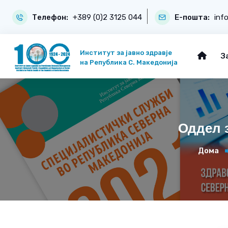
Телефон:
+389 (0)2 3125 044
Е-пошта:
inf
Институт за јавно здравје
З
на Република С. Македонија
Оддел з
Дома