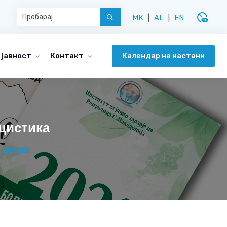
disabled_visible
МК
|
AL
|
EN
Календар на настани
 јавност
Контакт
цистика
цистика