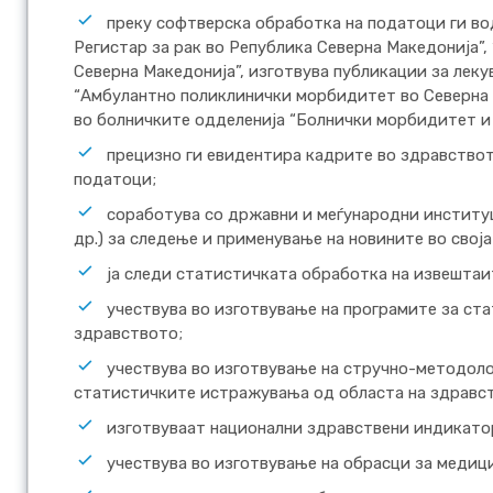
преку софтверска обработка на податоци ги во
Регистар за рак во Република Северна Македонија”,
Северна Македонија”, изготвува публикации за лек
“Амбулантно поликлинички морбидитет во Северна 
во болничките одделенија “Болнички морбидитет и
прецизно ги евидентира кадрите во здравствот
податоци;
соработува со државни и меѓународни институц
др.) за следење и применување на новините во своја
ја следи статистичката обработка на извештаи
учествува во изготвување на програмите за ст
здравството;
учествува во изготвување на стручно-методол
статистичките истражувања од областа на здравс
изготвуваат национални здравствени индикато
учествува во изготвување на обрасци за медиц