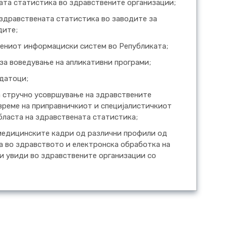
ата статистика во здравствените организации;
 здравствената статистика во заводите за
дите;
вениот информациски систем во Републиката;
 за воведување на апликативни програми;
одатоци;
а стручно усовршување на здравствените
време на приправничкиот и специјалистичкиот
бласта на здравствената статистика;
 медицинските кадри од различни профили од
а во здравството и електронска обработка на
ки увиди во здравствените организации со