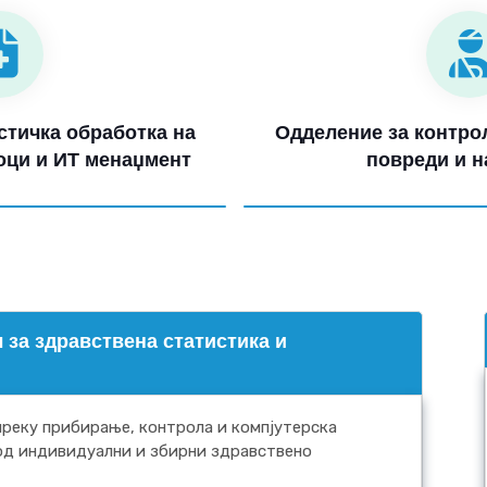
стичка обработка на
Одделение за контрол
оци и ИТ менаџмент
повреди и н
 за здравствена статистика и
реку прибирање, контрола и компјутерска
од индивидуални и збирни здравствено