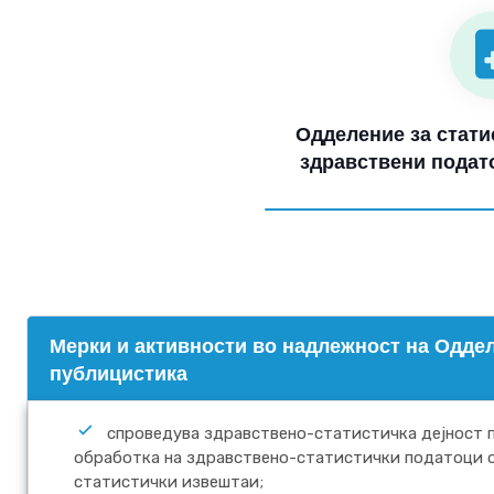
Одделение за стати
здравствени подат
Mерки и активности во надлежност на Оддел
публицистика
спроведува здравствено-статистичка дејност п
обработка на здравствено-статистички податоци 
статистички извештаи;