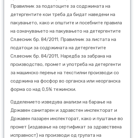
Правилник за податоците за содржината на
детергентите кои треба да бидат наведени на
пакувањето, како и општите и посебните правила
на означувањето на пакувањето на детергентите
Сл.весник бр. 84/2011; Правилник за листата на
податоци за содржината на детергентите
Сл.весник бр. 84/2011, Наредба за забрана на
производство, промет и употреба на детергенти
за машинско перење на текстилни производи со
содржина на фосфор во органска или неорганска
форма со над 0,5% тежински.
Одделението изведува анализи на барање на
Државен санитарен и здравстен инспекторат и
Државен пазарен инспекторат, како и пуштање во
промет (издавање на сертификат за здравствена
исправност) на производи од групата на