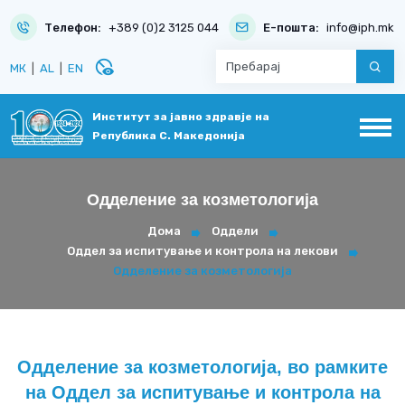
Телефон:
+389 (0)2 3125 044
Е-пошта:
info@iph.mk
disabled_visible
МК
|
AL
|
EN
Институт за јавно здравје на
Република С. Македонија
Одделение за козметологија
Дома
Оддели
Оддел за испитување и контрола на лекови
Одделение за козметологија
Одделение за козметологија, во рамките
на Оддел за испитување и контрола на