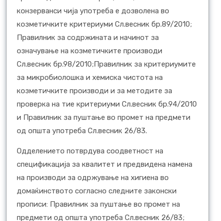
конзерванси чија употреба е дозволена во
козметичките критериуми Сл.весник бр.89/2010;
Правилник за содржината и начинот за
означување на козметичките производи
Сл.весник бр.98/2010;Правилник за критериумите
за микробиолошка и хемиска чистота на
козметичките производи и за методите за
проверка на тие критериуми Сл.весник бр.94/2010
и Правилник за пуштање во промет на предмети
од општа употреба Сл.весник 26/83.
Одделението потврдува соодветност на
спецификација за квалитет и предвидена намена
на производи за одржување на хигиена во
домаќинството согласно следните законски
прописи: Правилник за пуштање во промет на
предмети од општа употреба Сл.весник 26/83;