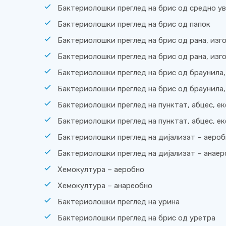
Бактериолошки преглед на брис од средно ув
Бактериолошки преглед на брис од папок
Бактериолошки преглед на брис од рана, изг
Бактериолошки преглед на брис од рана, изг
Бактериолошки преглед на брис од браунила, 
Бактериолошки преглед на брис од браунила, 
Бактериолошки преглед на пунктат, абцес, е
Бактериолошки преглед на пунктат, абцес, е
Бактериолошки преглед на дијализат – аеро
Бактериолошки преглед на дијализат – анае
Хемокултура – аеробно
Хемокултура – анареобно
Бактериолошки преглед на урина
Бактериолошки преглед на брис од уретра