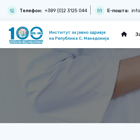
Телефон:
+389 (0)2 3125 044
Е-пошта:
inf
Институт за јавно здравје
З
на Република С. Македонија