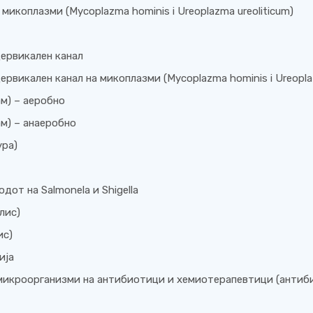
микоплазми (Mycoplazma hominis i Ureoplazma ureoliticum)
цервикален канал
рвикален канал на микоплазми (Mycoplazma hominis i Ureoplaz
м) – аеробно
м) – анаеробно
ура)
от на Salmonela и Shigella
лис)
ис)
ија
микроорганизми на антибиотици и хемиотерапевтици (антиб