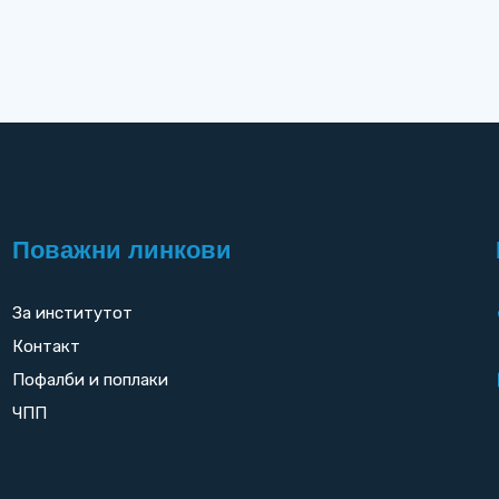
Поважни линкови
За институтот
Контакт
Пофалби и поплаки
ЧПП