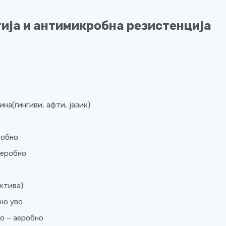
ија и антимикробна резистенција
на(гингиви, афти, јазик)
робно
аеробно
ктива)
но уво
о – аеробно