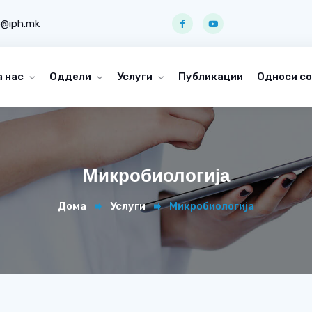
o@iph.mk
а нас
Оддели
Услуги
Публикации
Односи со
Микробиологија
Дома
Услуги
Микробиологија