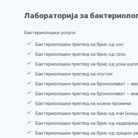
Лабораторија за бактериолог
Бактериолошки услуги:
Бактериолошки преглед на брис од нос
Бактериолошки преглед на брис од грло
Бактериолошки преглед на брис од усна шупли
Бактериолошки преглед на спутум
Бактериолошки преглед на бронхолават – ае
Бактериолошки преглед на бронхолават – ан
Бактериолошки преглед на кожни промени
Бактериолошки преглед на брис од очи (коњу
Бактериолошки преглед на брис од надвореш
Бактериолошки преглед на брис од средно ув