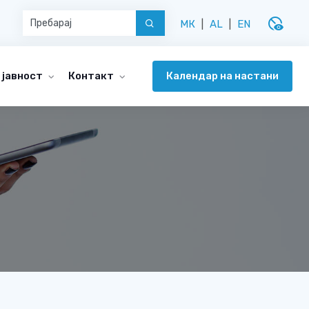
disabled_visible
МК
|
AL
|
EN
Календар на настани
 јавност
Контакт