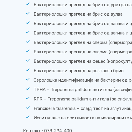
Бактериолошки преглед на брис од уретра на 
Бактериолошки преглед на брис од вулва
Бактериолошки преглед на брис од вагина и 
Бактериолошки преглед на брис од вагина и це
Бактериолошки преглед на сперма (спермогра
Бактериолошки преглед на сперма (спермогра
Бактериолошки преглед на фецес (копрокулт
Бактериолошки преглед на ректален брис
Серолошка идентификација на бактерии од род
TPHA – Treponema pallidum антитела (за сифи
RPR – Treponema pallidum антитела (за сифил
Francisella tularensis – слајд тест на аглутинац
Испитување на осетливоста на изолираните 
Контакт : 078-294-400