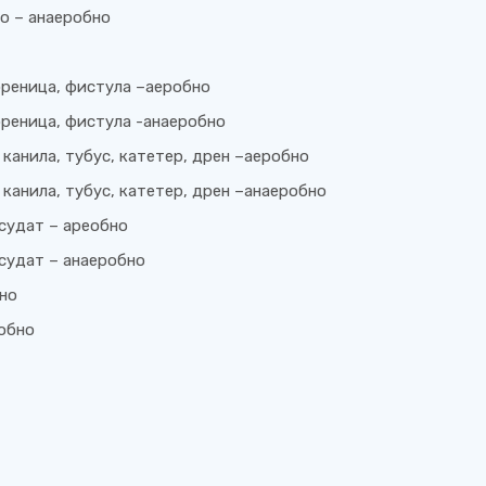
о – анаеробно
ореница, фистула –аеробно
ореница, фистула -анаеробно
канила, тубус, катетер, дрен –аеробно
канила, тубус, катетер, дрен –анаеробно
ксудат – ареобно
ксудат – анаеробно
бно
робно