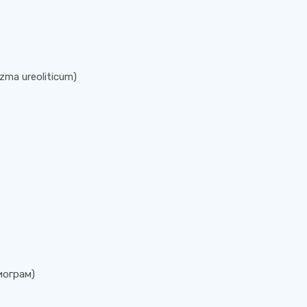
ma ureoliticum)
иограм)