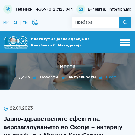
Телефон:
+389 (0)2 3125 044
Е-пошта:
info@iph.mk
disabled_visible
МК
|
AL
|
EN
Институт за јавно здравје на
Република С. Македонија
Вести
Дома
Новости
Актуелности
Вест
22.09.2023
Јавно-здравствените ефекти на
аерозагадувањето во Скопје – интервју