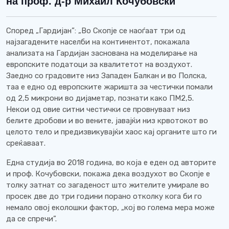
на проф. д-р Михаил Кочубовски
Според „Гардијан”: „Во Скопје се наоѓаат три од
најзагадените населби на континентот, покажала
анализата на Гардијан заснована на моделирање на
европските податоци за квалитетот на воздухот.
Заедно со градовите низ Западен Балкан и во Полска,
таа е едно од европските жаришта за честички помали
од 2,5 микрони во дијаметар, познати како ПМ2,5.
Некои од овие ситни честички се провнуваат низ
белите дробови и во вените, јавајќи низ крвотокот во
целото тело и предизвикувајќи хаос кај органите што ги
среќаваат.
Една студија во 2018 година, во која е еден од авторите
и проф. Кочубовски, покажа дека воздухот во Скопје е
толку затнат со загаденост што жителите умирале во
просек две до три години порано отколку кога би го
немало овој еколошки фактор, „кој во голема мера може
да се спречи”.