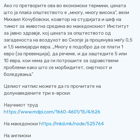
Ако го претворите ова во економски термини, цената
што ја плаќа општеството е „многу, многу висока”, вели
Михаил Кочубовски, коавтор на студијата и шеф на
тимот за животна средина во македонскиот Институт
за јавно здравје, кој цената за општеството од
загаденоста на воздухот во Скопје ја проценува меѓу 0,5
и 1,5 милијарди евра. „Многу е подобро да се плати 1
евро (за превенција), да речеме, и да заштедите 5 или
10 евра, кои нема да ги потрошите за здравствени
проблеми како што се морбидитет, смртност и
боледувања.”
Целиот натпис можете да го прочитате на
долунаведените три е-врски:
Научниот труд
https://www.mdpi.com/1660-4601/15/4/626
На македонски
https://mkd.mk/node/525764
На англиски