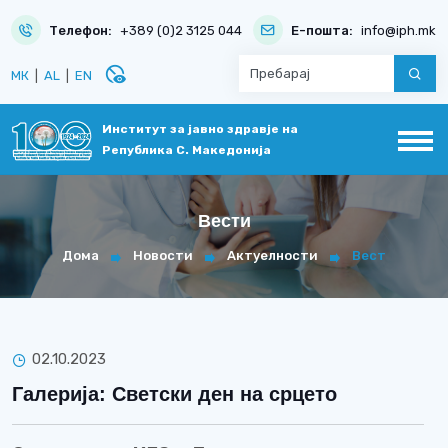
Телефон:
+389 (0)2 3125 044
Е-пошта:
info@iph.mk
disabled_visible
МК
|
AL
|
EN
Институт за јавно здравје на
Република С. Македонија
Вести
Дома
Новости
Актуелности
Вест
02.10.2023
Галерија: Светски ден на срцето