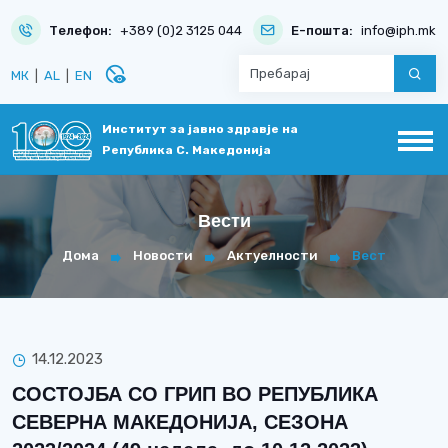
Телефон:
+389 (0)2 3125 044
Е-пошта:
info@iph.mk
disabled_visible
МК
|
AL
|
EN
Институт за јавно здравје на
Република С. Македонија
Вести
Дома
Новости
Актуелности
Вест
14.12.2023
СОСТОЈБА СО ГРИП ВО РЕПУБЛИКА
СЕВЕРНА МАКЕДОНИЈА, СЕЗОНА