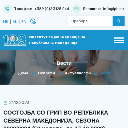
Телефон:
+389 (0)2 3125 044
Е-пошта:
info@iph.mk
disabled_visible
МК
|
AL
|
EN
Институт за јавно здравје на
Република С. Македонија
Вести
Дома
Новости
Актуелности
Вест
21.12.2023
СОСТОЈБА СО ГРИП ВО РЕПУБЛИКА
СЕВЕРНА МАКЕДОНИЈА, СЕЗОНА