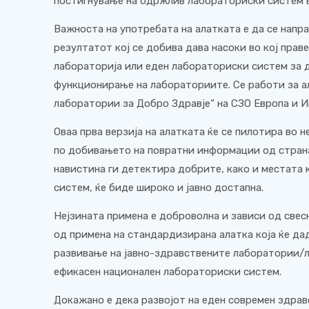
постигнување на одржлив лабораториски систем в
Важноста на употребата на алатката е да се напр
резултатот кој се добива дава насоки во кој прав
лабораторија или еден лабораториски систем за 
функционирање на лабораториите. Се работи за а
лаборатории за Добро Здравје“ на СЗО Европа и И
Оваа прва верзија на алатката ќе се пилотира во 
по добивањето на повратни информации од стран
навистина ги детектира добрите, како и местата
систем, ќе биде широко и јавно достапна.
Нејзината примена е доброволна и зависи од све
од примена на стандардизирана алатка која ќе д
развивање на јавно-здравствените лаборатории/л
ефикасен национален лабораториски систем.
Докажано е дека развојот на еден современ здрав