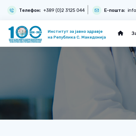
Телефон:
+389 (0)2 3125 044
Е-пошта:
inf
Институт за јавно здравје
З
на Република С. Македонија