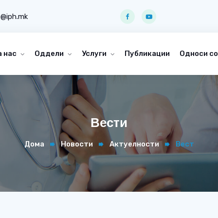
o@iph.mk
а нас
Оддели
Услуги
Публикации
Односи со
Вести
Дома
Новости
Актуелности
Вест