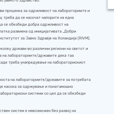
о јавното здравство.
ави проценка за одржливост на лабораториите и
ец треба да се насочат напорите на една
да се обезбеди добра одржливост на
латка развиена од иницијативата „Добри
нститутот за Јавно Здравје на Холандија (RIVM).
неколку држави во различни региони на светот и
а на лабораториите/државите дека таа
 каде треба унапредување на лабораторискиот
сноста на лабораториите/државите за потребата
аде насока за одржување и понатамошно
абораториски системи со цел да се обезбеди
ствен систем е невозможен без развој на