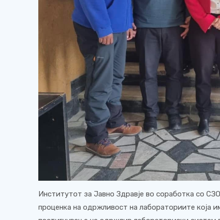
Институтот за Јавно Здравје во соработка со СЗО 
проценка на одржливост на лабораториите која им