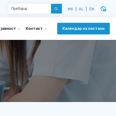
disabled_visible
МК
|
AL
|
EN
Календар на настани
 јавност
Контакт