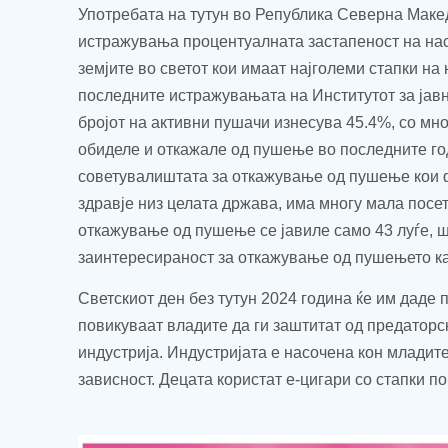
Употребата на тутун во Република Северна Маке
истражувања процентуалната застапеност на насе
земјите во светот кои имаат најголеми стапки на
последните истражувањата на Институтот за јав
бројот на активни пушачи изнесува 45.4%, со мно
обиделе и откажале од пушење во последните го
советувалиштата за откажување од пушење кои ф
здравје низ целата држава, има многу мала посе
откажување од пушење се јавиле само 43 луѓе, ш
заинтересираност за откажување од пушењето ка
Светскиот ден без тутун 2024 година ќе им даде 
повикуваат владите да ги заштитат од предаторск
индустрија. Индустријата е насочена кон младите
зависност. Децата користат е-цигари со стапки п