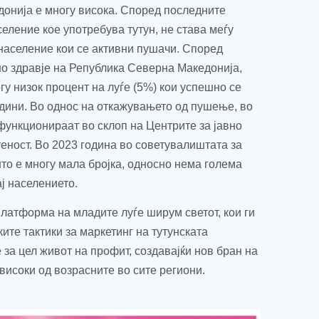
донија е многу висока. Според последните
ление кое употребува тутун, не става меѓу
 население кои се активни пушачи. Според
но здравје на Република Северна Македонија,
гу низок процент на луѓе (5%) кои успешно се
дини. Во однос на откажувањето од пушење, во
ункционираат во склоп на Центрите за јавно
теност. Во 2023 година во советувалиштата за
то е многу мала бројка, односно нема голема
ј населението.
платформа на младите луѓе ширум светот, кои ги
ите тактики за маркетинг на тутунската
 за цел живот на профит, создавајќи нов бран на
овисоки од возрасните во сите региони.