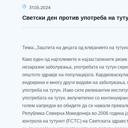
31.05.2024
Светски ден против употреба на туту
Тема:
,,
Заштита на децата од влијанието на тутун
Како еден од најголемите и најзастапените ризик
незаразни заболувања, употребата на тутун сер
општото здравје на популацијата. Кардиоваскула
ендокрини и многу други видови на заболувања, 
употреба на тутун. Иако сите релевантни инстит
употребата на тутун, вклучително со континуиран
голем напредок во обидите да се намали превал
Република Северна Македонија во 2006 година ј
контрола на тутунот (
FCTC
)
на Светската здравс