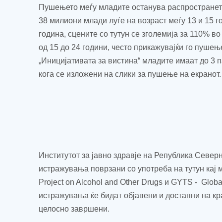
Пушењето меѓу младите останува распространето
38 милиони млади луѓе на возраст меѓу 13 и 15 г
година, сцените со тутун се зголемија за 110% 
од 15 до 24 години, често прикажувајќи го пушењ
„Иницијативата за вистина“ младите имаат до 3 
кога се изложени на слики за пушење на екранот.
Институтот за јавно здравје на Република Север
истражувања поврзани со употреба на тутун кај 
Project
on
Alcohol
and
Other
Drugs
и
GYTS
-
Globa
истражувања ќе бидат објавени и достапни на кр
целосно завршени.