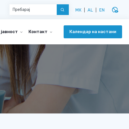
disabled_visible
МК
|
AL
|
EN
Календар на настани
 јавност
Контакт