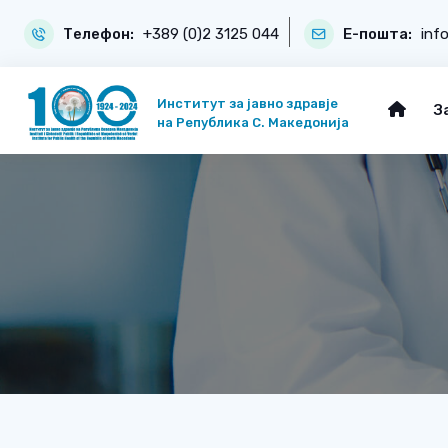
Телефон:
+389 (0)2 3125 044
Е-пошта:
inf
Институт за јавно здравје
З
на Република С. Македонија