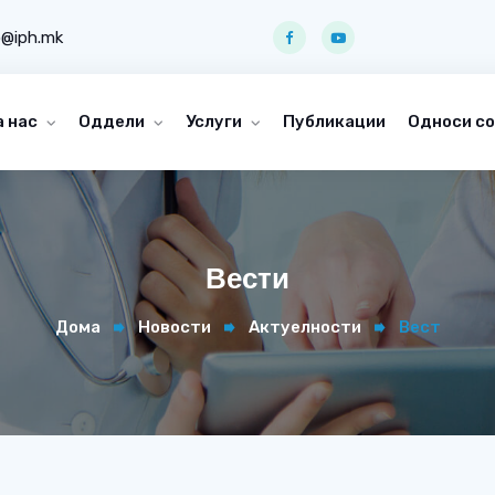
o@iph.mk
а нас
Оддели
Услуги
Публикации
Односи со
Вести
Дома
Новости
Актуелности
Вест