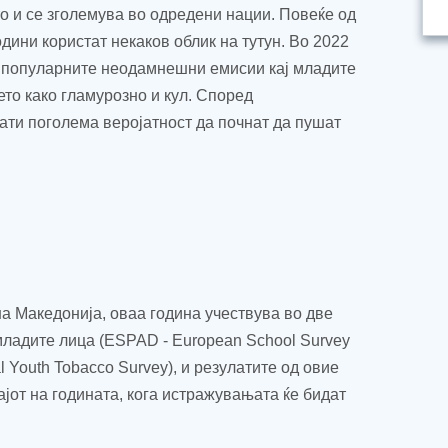
 и се зголемува во одредени нации. Повеќе од
одини користат некаков облик на тутун. Во 2022
во популарните неодамнешни емисии кај младите
ето како гламурозно и кул. Според
пати поголема веројатност да почнат да
пушат
на Македонија, оваа година учествува во две
младите лица (
ESPAD
-
European
School
Survey
l Youth Tobacco Survey
)
, и резулатите од овие
ајот на годината, кога истражувањата ќе бидат