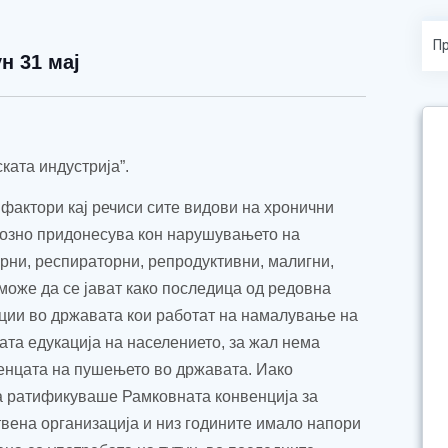
н 31 мај
ската индустрија
”
.
 фактори кај речиси сите видови на хронични
иозно придонесува кон нарушувањето на
рни, респираторни, репродуктивни, малигни,
може да се јават како последица од редовна
уции во државата кои работат на намалување на
ата едукација на населението, за жал нема
енцата на пушењето во државата. Иако
а ратификуваше Рамковната конвенција за
твена организација и низ годините имало напори