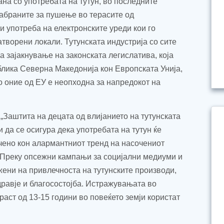
ана со употребата на тутун, во последните
 забраните за пушење во терасите од
и употреба на електронските уреди кои го
атворени локали. Тутунската индустрија со сите
а зајакнување на законската легислатива, која
блика Северна Македонија кон Европската Унија,
о оние од ЕУ е неопходна за напредокот на
е „Заштита на децата од
влијанието на
тутунската
и да се осигура дека употребата на тутун
ќе
чено кон алармантниот тренд на насочениот
. Преку опсежни кампањи за социјални медиуми и
жени на привлечноста на тутунските производи,
дравје и благосостојба. Истражувањата во
раст од 13-15 години во повеќето земји користат