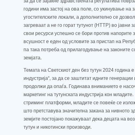
за да се зајакне здравствената регулатива поврз
години има застој на ова поле, со укинување на
угостителските локали, а дополнително се дозвол
загреваат а не го горат тутунот
(
HTTP
)
во јавни з
свои ресурси успешно се бори против напорите з
всушност е еден од условите за пристап на Репу
па така потреба од прилагодување на законите с
земјата.
Темата на Светскиот ден без тутун 2024 година 
индустрија“
,
за да се заштитат идните генерации 
продолжи
да опаѓа. Годинава вниманието е насо
маркетинг на тутунската индустрија кон младите
стриминг платформ
и
, младите се повеќе се изло
што претставува значителна закана за нивното з
земјите постојано покажуваат дека децата на воз
тутун и никотински производи.