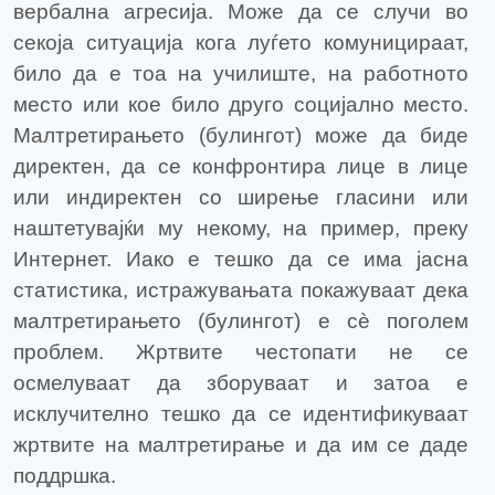
вербална агресија. Може да се случи во
секоја ситуација кога луѓето комуницираат,
било да е тоа на училиште, на работното
место или кое било друго социјално место.
Малтретирањето (булингот) може да биде
директен, да се конфронтира лице в лице
или индиректен со ширење гласини или
наштетувајќи му некому, на пример, преку
Интернет. Иако е тешко да се има јасна
статистика, истражувањата покажуваат дека
малтретирањето (булингот) е сè поголем
проблем. Жртвите честопати не се
осмелуваат да зборуваат и затоа е
исклучително тешко да се идентификуваат
жртвите на малтретирање и да им се даде
поддршка.