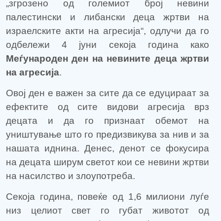
„згрозено од големиот број невини
палестински и либански деца жртви на
израелските акти на агресија“, одлучи да го
одбележи 4 јуни секоја година како
Меѓународен ден на невините деца жртви
на агресија
.
Овој ден е важен за сите да се едуцираат за
ефектите од сите видови агресија врз
децата и да го признаат обемот на
уништување што го предизвикува за нив и за
нашата иднина. Денес, денот се фокусира
на децата ширум светот кои се невини жртви
на насилство и злоупотреба.
Секоја година, повеќе од 1,6 милиони луѓе
низ целиот свет го губат животот од