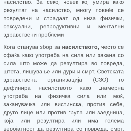
насилство. За секој човек кој умира како
резултат на насилство, многу повеќе се
повредени и страдаат од низа физички,
сексуални, репродуктивни и ментални
здравствени проблеми
Кога станува збор за
насилството,
често се
сфаќа како употреба на сила или закана со
сила што може да резултира во повреда,
штета, лишување или дури и смрт. Светската
здравствена организација (СЗО) го
дефинира насилството како „намерна
употреба на физичка сила или моќ,
заканувачка или вистинска, против себе,
друго лице или против група или заедница,
која или резултира или има голема
веројатност да резултира со повреда, смрт,