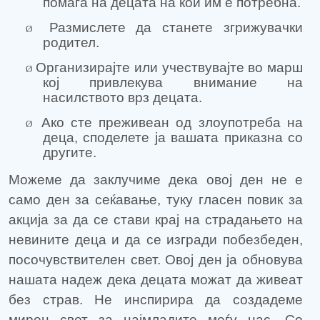
помага на децата на кои им е потребна.
Размислете да станете згрижувачки
Ø
родител.
Организирајте или учествувајте во марш
Ø
кој привлекува внимание на
насилството врз децата.
Ако сте преживеан од злоупотреба на
Ø
деца, споделете ја вашата приказна со
другите.
Можеме да заклучиме дека овој ден не е
само ден за сеќавање, туку гласен повик за
акција за да се стави крај на страдањето на
невините деца и да се изгради побезбеден,
посочувствителен свет. Овој ден ја обновува
нашата надеж дека децата можат да живеат
без страв. Не инспирира да создадеме
мирен свет за најмладите меѓу нас. Со