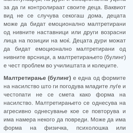
за да ги контролираат своите деца. Ваквиот
вид не се случува секогаш дома, децата
може да бидат емоционално малтретирани
од нивните наставници или други возрасни
лица на позиции на моќ. Децата дури можат
да бидат емоционално малтретирани од
нивните врсници, а малтретирањето (булинг)
е чест проблем во училиштата и колеџите.
Малтретирање (булинг)
е една од формите
на насилство што ги погодува младите луѓе и
честопати не се смета како форма на
насилство. Малтретирањето се однесува на
агресивно однесување кое се повторува и
има намера некого да повреди. Може да има
форма на физичка, психолошка или