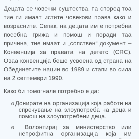
Децата се човечки суштества, па според тоа
тие ги имаат истите човекови права како и
возрасните. Сепак, на децата им е потребна
посебна грижа и помош и поради таа
причина, тие имаат и „сопствен“ документ –
Конвенција за правата на детето (
CRC
).
Оваа конвенција беше усвоена од страна на
Обединетите нации во 1989 и стапи во сила
на 2 септември 1990.
Како би помогнале потребно е
да:
Донирате на организација која работи на
Ø
спречување на злоупотреба на деца и
помош на злоупотребени деца.
Волонтирај за министерство или
Ø
непрофитна организација која им