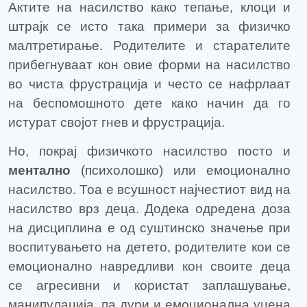
Актите на насилство како тепање, клоци и
штрајк се исто така примери за физичко
малтретирање. Родителите и старателите
прибегнуваат кон овие форми на насилство
во чиста фрустрација и често се нафрлаат
на беспомошното дете како начин да го
истурат својот гнев и фрустрација.
Но, покрај физичкото насилство посто и
ментално
(психолошко) или емоционално
насилство. Тоа е всушност најчестиот вид на
насилство врз деца. Додека одредена доза
на дисциплина е од суштинско значење при
воспитувањето на детето, родителите кои се
емоционално навредливи кон своите деца
се агресивни и користат заплашување,
манипулација, па дури и емоционална уцена