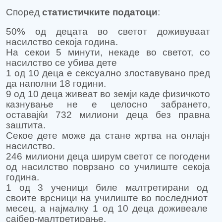
Според
статистичките податоци
:
50% од децата во светот доживуваат
насилство секоја година.
На секои 5 минути, некаде во светот, со
насилство се убива дете
1 од 10 деца е сексуално злоставувано пред
да наполни 18 години.
9 од 10 деца живеат во земји каде физичкото
казнување не е целосно забрането,
оставајќи 732 милиони деца без правна
заштита.
Секое дете може да стане жртва на онлајн
насилство.
246 милиони деца ширум светот се погодени
од насилство поврзано со училиште секоја
година.
1 од 3 ученици биле малтретирани од
своите врсници на училиште во последниот
месец, а најмалку 1 од 10 деца доживеале
сајбер-малтретирање.