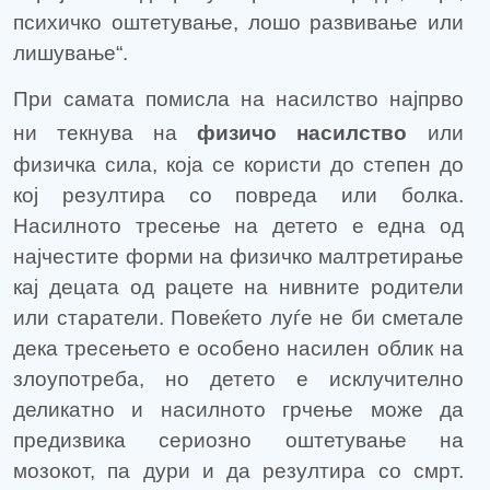
психичко оштетување, лошо развивање или
лишување“.
При самата помисла на насилство најпрво
ни текнува на
физичо насилство
или
физичка сила, која се користи до степен до
кој резултира со повреда или болка.
Насилното тресење на детето е една од
најчестите форми на физичко малтретирање
кај децата од рацете на нивните родители
или старатели. Повеќето луѓе не би сметале
дека тресењето е особено насилен облик на
злоупотреба, но детето е исклучително
деликатно и насилното грчење може да
предизвика сериозно оштетување на
мозокот, па дури и да резултира со смрт.