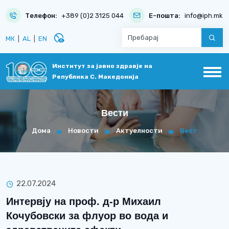
Телефон:
+389 (0)2 3125 044
Е-пошта:
info@iph.mk
disabled_visible
МК
|
AL
|
EN
Институт за јавно здравје на
Република С. Македонија
Вести
Дома
Новости
Актуелности
Вест
22.07.2024
Интервју на проф. д-р Михаил
Кочубовски за флуор во вода и