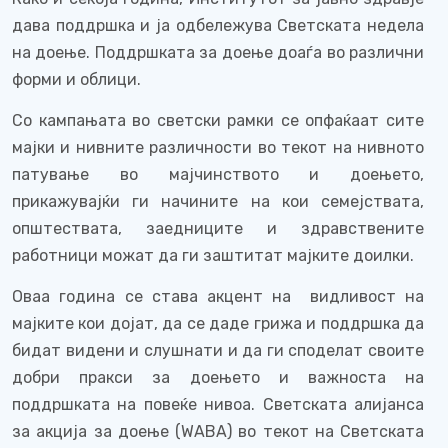
дава поддршка и ја одбележува Светската недела
на доење. Поддршката за доење доаѓа во различни
форми и облици.
Со кампањата во светски рамки се опфаќаат сите
мајки и нивните различности во текот на нивнотo
патување во мајчинството и доењето,
прикажувајќи ги начините на кои семејствата,
општествата, заедниците и здравственитe
работници можат да ги заштитат мајките доилки.
Оваа година се става акцент на
видливост на
мајките кои дојат, да се даде грижа и поддршка да
бидат видени и слушнати и да ги споделат своите
добри пракси за доењето и важноста на
поддршката на повеќе нивоа. Светската алијанса
за акција за доење (
WABA
)
во текот на Светската