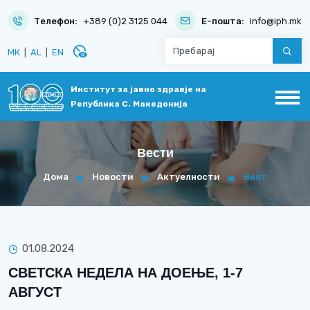
Телефон:
+389 (0)2 3125 044
Е-пошта:
info@iph.mk
disabled_visible
МК
|
AL
|
EN
Институт за јавно здравје на
Република С. Македонија
Вести
Дома
Новости
Актуелности
Вест
01.08.2024
СВЕТСКА НЕДЕЛА НА ДОЕЊЕ, 1-7
АВГУСТ