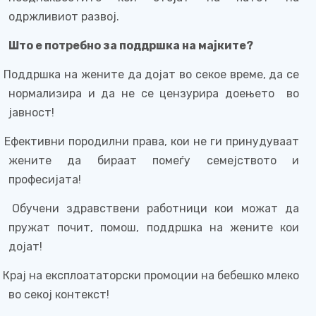
одржливиот развој.
Што е потребно за поддршка на мајките?
Поддршка на жените да дојат во секое време, да се
нормализира и да не се цензурира доењето
во
јавност!
Ефективни породилни права, кои не ги принудуваат
жените да бираат помеѓу семејството и
професијата!
Обучени здравствени работници кои можат да
пружат почит, помош, поддршка на жените кои
дојат!
Крај на експлоататорски промоции на бебешко млеко
во секој контекст!