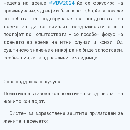
недела на доење
#
WBW
2024
ќе се фокусира на
преживување, здравје и благосостојба, ќе ја покаже
потребата од подобрување на поддршката за
доење за да се намалат нееднаквостите што
постојат во
општествата - со посебен фокус на
доењето во време на итни случаи и кризи. Од
суштинско значење е никој да не биде запоставен,
особено мајките од ранливите заедници.
Оваа поддршка вклучува:
Политики и ставови кои позитивно ќе одговорат на
жените кои дојат;
Систем за здравствена заштита прилагоден за
жените и доењето;