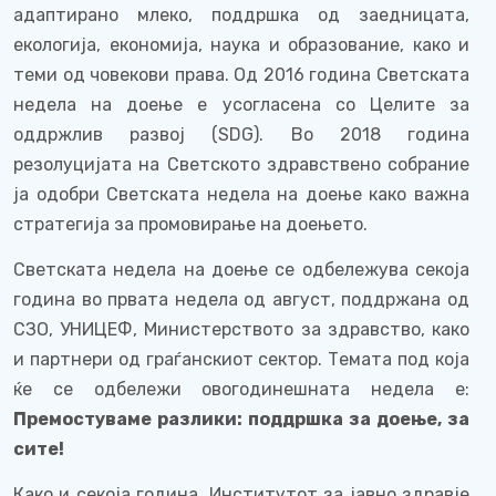
адаптирано млеко, поддршка од заедницата,
екологија, економија, наука и образование, како и
теми од
човекови права. Од 2016 година Светската
недела на доење е усогласена со Целите за
оддржлив развој (
SDG
).
Во 2018 година
резолуцијата на Светското здравствено собрание
ја одобри
С
ветската недела на доење како важна
стратегија за промовирање на доењето.
Светската недела на доење се одбележува секоја
година во првата недела од август, поддржана од
СЗО, УНИЦЕФ, Министерството за здравство, како
и партнери од граѓанскиот сектор. Темата под која
ќе се одбележи овогодинешната недела е:
Премостуваме разлики:
поддршка за доење, за
сите!
Како и секоја година, Институтот за јавно здравје