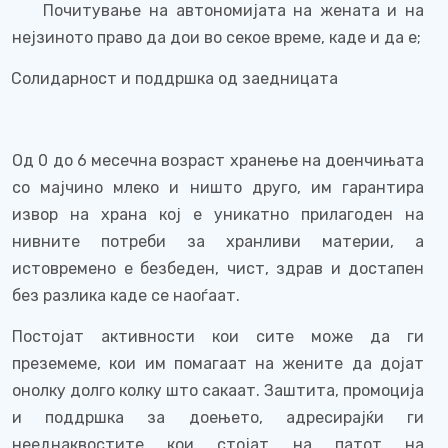
Почитување на автономијата на жената и на
нејзиното право да дои во секое време, каде и да е;
Солидарност и поддршка од заедницата
Од 0 до 6 месечнa возраст хранење на доенчињата
со мајчино млеко и ништо друго, им гарантира
извор на храна кој е уникатно прилагоден на
нивните потреби за хранливи материи, а
истовремено е безбеден, чист, здрав и достапен
без разлика каде се наоѓаат.
Постојат активности кои сите може да ги
преземеме, кои им помагаат на жените да дојат
онолку долго колку што сакаат. Заштита, промоција
и поддршка за доењето, адресирајќи ги
нееднаквостите кои стојат на патот на